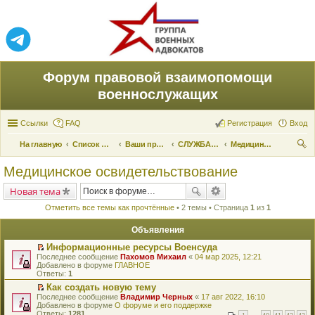
Форум правовой взаимопомощи
военнослужащих
Ссылки
FAQ
Регистрация
Вход
На главную
Список форумов
Ваши права и их реализация
СЛУЖБА ПО ПРИЗЫВУ
Медицинское освидетельствование
ои
Медицинское освидетельствование
ск
Новая тема
Отметить все темы как прочтённые
• 2 темы • Страница
1
из
1
Объявления
Информационные ресурсы Военсуда
П
Последнее сообщение
Пахомов Михаил
«
04 мар 2025, 12:21
е
Добавлено в форуме
ГЛАВНОЕ
р
Ответы:
1
е
Как создать новую тему
й
П
Последнее сообщение
т
Владимир Черных
«
17 авг 2022, 16:10
е
Добавлено в форуме
и
О форуме и его поддержке
р
Ответы:
к
1281