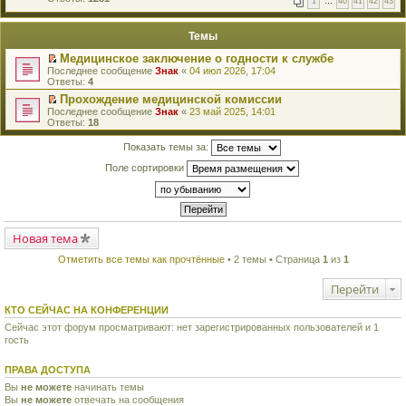
1
…
40
41
42
43
е
п
й
е
т
р
Темы
и
в
к
о
Медицинское заключение о годности к службе
п
м
П
Последнее сообщение
Знак
«
04 июл 2026, 17:04
е
у
е
Ответы:
4
р
н
р
в
е
Прохождение медицинской комиссии
е
о
п
П
Последнее сообщение
й
Знак
«
23 май 2025, 14:01
м
р
е
Ответы:
т
18
у
о
р
и
н
ч
е
к
Показать темы за:
е
и
й
п
п
т
т
е
Поле сортировки
р
а
и
р
о
н
к
в
ч
н
п
о
и
о
е
м
т
м
р
у
а
у
в
н
н
Новая тема
с
о
е
н
о
м
п
о
о
Отметить все темы как прочтённые
• 2 темы • Страница
1
из
1
у
р
м
б
н
о
у
щ
е
ч
Перейти
с
е
п
и
о
н
р
т
КТО СЕЙЧАС НА КОНФЕРЕНЦИИ
о
и
о
а
б
ю
ч
Сейчас этот форум просматривают: нет зарегистрированных пользователей и 1
н
щ
и
гость
н
е
т
о
н
а
м
и
ПРАВА ДОСТУПА
н
у
ю
н
с
Вы
не можете
начинать темы
о
о
Вы
не можете
отвечать на сообщения
м
о