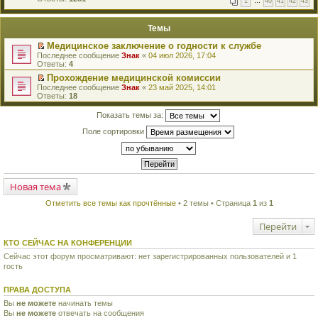
1
…
40
41
42
43
е
п
й
е
т
р
Темы
и
в
к
о
Медицинское заключение о годности к службе
п
м
П
Последнее сообщение
Знак
«
04 июл 2026, 17:04
е
у
е
Ответы:
4
р
н
р
в
е
Прохождение медицинской комиссии
е
о
п
П
Последнее сообщение
й
Знак
«
23 май 2025, 14:01
м
р
е
Ответы:
т
18
у
о
р
и
н
ч
е
к
Показать темы за:
е
и
й
п
п
т
т
е
Поле сортировки
р
а
и
р
о
н
к
в
ч
н
п
о
и
о
е
м
т
м
р
у
а
у
в
н
н
Новая тема
с
о
е
н
о
м
п
о
о
Отметить все темы как прочтённые
• 2 темы • Страница
1
из
1
у
р
м
б
н
о
у
щ
е
ч
Перейти
с
е
п
и
о
н
р
т
КТО СЕЙЧАС НА КОНФЕРЕНЦИИ
о
и
о
а
б
ю
ч
Сейчас этот форум просматривают: нет зарегистрированных пользователей и 1
н
щ
и
гость
н
е
т
о
н
а
м
и
ПРАВА ДОСТУПА
н
у
ю
н
с
Вы
не можете
начинать темы
о
о
Вы
не можете
отвечать на сообщения
м
о