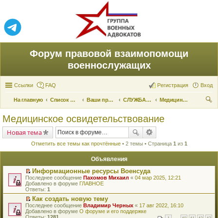
Форум правовой взаимопомощи
военнослужащих
Ссылки
FAQ
Регистрация
Вход
На главную
Список форумов
Ваши права и их реализация
СЛУЖБА ПО ПРИЗЫВУ
Медицинское освидетельствование
ои
Медицинское освидетельствование
ск
Новая тема
Отметить все темы как прочтённые
• 2 темы • Страница
1
из
1
Объявления
Информационные ресурсы Военсуда
П
Последнее сообщение
Пахомов Михаил
«
04 мар 2025, 12:21
е
Добавлено в форуме
ГЛАВНОЕ
р
Ответы:
1
е
Как создать новую тему
й
П
Последнее сообщение
т
Владимир Черных
«
17 авг 2022, 16:10
е
Добавлено в форуме
и
О форуме и его поддержке
р
Ответы:
к
1281