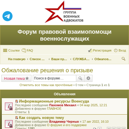
Форум правовой взаимопомощи
военнослужащих
Ссылки
FAQ
Регистрация
Вход
На главную
Список форумов
Ваши права и их реализация
СЛУЖБА ПО ПРИЗЫВУ
Обжалование решения о призыве
ои
Обжалование решения о призыве
ск
Новая тема
Отметить все темы как прочтённые
• 0 тем • Страница
1
из
1
Объявления
Информационные ресурсы Военсуда
П
Последнее сообщение
Пахомов Михаил
«
04 мар 2025, 12:21
е
Добавлено в форуме
ГЛАВНОЕ
р
Ответы:
1
е
Как создать новую тему
й
П
Последнее сообщение
т
Владимир Черных
«
17 авг 2022, 16:10
е
Добавлено в форуме
и
О форуме и его поддержке
р
Ответы:
к
1281