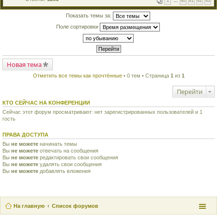
1
…
40
41
42
43
е
п
й
е
т
Показать темы за:
р
и
в
Поле сортировки
к
о
п
м
е
у
р
н
в
е
о
п
м
Новая тема
р
у
о
н
ч
Отметить все темы как прочтённые
• 0 тем • Страница
1
из
1
е
и
п
т
Перейти
р
а
о
н
ч
КТО СЕЙЧАС НА КОНФЕРЕНЦИИ
н
и
о
Сейчас этот форум просматривают: нет зарегистрированных пользователей и 1
т
м
гость
а
у
н
с
н
о
ПРАВА ДОСТУПА
о
о
м
Вы
не можете
начинать темы
б
у
щ
Вы
не можете
отвечать на сообщения
с
е
Вы
не можете
редактировать свои сообщения
о
н
Вы
не можете
удалять свои сообщения
о
и
Вы
не можете
добавлять вложения
б
ю
щ
е
н
и
ю
На главную
Список форумов