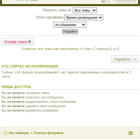
1
…
40
41
42
43
е
п
й
е
т
Показать темы за:
р
и
в
Поле сортировки
к
о
п
м
е
у
р
н
в
е
о
п
м
Новая тема
р
у
о
н
ч
Отметить все темы как прочтённые
• 0 тем • Страница
1
из
1
е
и
п
т
Перейти
р
а
о
н
ч
КТО СЕЙЧАС НА КОНФЕРЕНЦИИ
н
и
о
Сейчас этот форум просматривают: нет зарегистрированных пользователей и 3
т
м
гостя
а
у
н
с
н
о
ПРАВА ДОСТУПА
о
о
м
Вы
не можете
начинать темы
б
у
щ
Вы
не можете
отвечать на сообщения
с
е
Вы
не можете
редактировать свои сообщения
о
н
Вы
не можете
удалять свои сообщения
о
и
Вы
не можете
добавлять вложения
б
ю
щ
е
н
и
ю
На главную
Список форумов