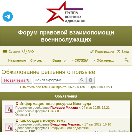
Форум правовой взаимопомощи
военнослужащих
Ссылки
FAQ
Регистрация
Вход
На главную
Список форумов
Ваши права и их реализация
СЛУЖБА ПО ПРИЗЫВУ
Обжалование решения о призыве
ои
Обжалование решения о призыве
ск
Новая тема
Отметить все темы как прочтённые
• 0 тем • Страница
1
из
1
Объявления
Информационные ресурсы Военсуда
П
Последнее сообщение
Пахомов Михаил
«
04 мар 2025, 12:21
е
Добавлено в форуме
ГЛАВНОЕ
р
Ответы:
1
е
Как создать новую тему
й
П
Последнее сообщение
т
Владимир Черных
«
17 авг 2022, 16:10
е
Добавлено в форуме
и
О форуме и его поддержке
р
Ответы:
к
1281