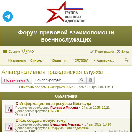
Форум правовой взаимопомощи
военнослужащих
Ссылки
FAQ
Регистрация
Вход
На главную
Список форумов
Ваши права и их реализация
СЛУЖБА ПО ПРИЗЫВУ
Альтернативная гражданская служба
ои
Альтернативная гражданская служба
ск
Новая тема
Отметить все темы как прочтённые
• 1 тема • Страница
1
из
1
Объявления
Информационные ресурсы Военсуда
П
Последнее сообщение
Пахомов Михаил
«
04 мар 2025, 12:21
е
Добавлено в форуме
ГЛАВНОЕ
р
Ответы:
1
е
Как создать новую тему
й
П
Последнее сообщение
т
Владимир Черных
«
17 авг 2022, 16:10
е
Добавлено в форуме
и
О форуме и его поддержке
р
Ответы:
к
1281