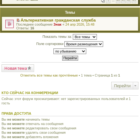
1
…
40
41
42
43
е
п
й
е
т
р
Темы
и
в
к
о
Альтернативная гражданская служба
п
м
П
Последнее сообщение
Знак
«
24 апр 2026, 15:48
е
у
е
Ответы:
16
р
н
р
в
е
е
о
Показать темы за:
п
й
м
р
т
у
Поле сортировки
о
и
н
ч
к
е
и
п
п
т
е
р
а
р
о
н
в
ч
н
Новая тема
о
и
о
м
т
м
Отметить все темы как прочтённые
• 1 тема • Страница
1
из
1
у
а
у
н
н
с
е
н
Перейти
о
п
о
о
р
м
КТО СЕЙЧАС НА КОНФЕРЕНЦИИ
б
о
у
щ
ч
Сейчас этот форум просматривают: нет зарегистрированных пользователей и 1
с
е
и
гость
о
н
т
о
и
а
б
ю
ПРАВА ДОСТУПА
н
щ
н
е
Вы
не можете
начинать темы
о
н
Вы
не можете
отвечать на сообщения
м
и
Вы
не можете
редактировать свои сообщения
у
ю
с
Вы
не можете
удалять свои сообщения
о
Вы
не можете
добавлять вложения
о