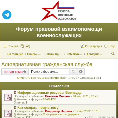
Форум правовой взаимопомощи
военнослужащих
Ссылки
FAQ
Регистрация
Вход
На главную
Список форумов
Ваши права и их реализация
СЛУЖБА ПО ПРИЗЫВУ
Альтернативная гражданская служба
ои
Альтернативная гражданская служба
ск
Новая тема
Отметить все темы как прочтённые
• 1 тема • Страница
1
из
1
Объявления
Информационные ресурсы Военсуда
П
Последнее сообщение
Пахомов Михаил
«
04 мар 2025, 12:21
е
Добавлено в форуме
ГЛАВНОЕ
р
Ответы:
1
е
Как создать новую тему
й
П
Последнее сообщение
т
Владимир Черных
«
17 авг 2022, 16:10
е
Добавлено в форуме
и
О форуме и его поддержке
р
Ответы:
к
1281