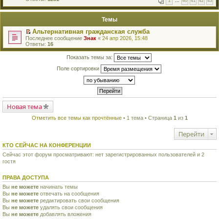
1
…
40
41
42
43
е
п
й
е
т
р
Темы
и
в
к
о
Альтернативная гражданская служба
п
м
П
Последнее сообщение
Знак
«
24 апр 2026, 15:48
е
у
е
Ответы:
16
р
н
р
в
е
е
о
Показать темы за:
п
й
м
р
т
у
Поле сортировки
о
и
н
ч
к
е
и
п
п
т
е
р
а
р
о
н
в
ч
н
Новая тема
о
и
о
м
т
м
Отметить все темы как прочтённые
• 1 тема • Страница
1
из
1
у
а
у
н
н
с
е
н
Перейти
о
п
о
о
р
м
КТО СЕЙЧАС НА КОНФЕРЕНЦИИ
б
о
у
щ
ч
Сейчас этот форум просматривают: нет зарегистрированных пользователей и 2
с
е
и
гостя
о
н
т
о
и
а
б
ю
ПРАВА ДОСТУПА
н
щ
н
е
Вы
не можете
начинать темы
о
н
Вы
не можете
отвечать на сообщения
м
и
Вы
не можете
редактировать свои сообщения
у
ю
с
Вы
не можете
удалять свои сообщения
о
Вы
не можете
добавлять вложения
о