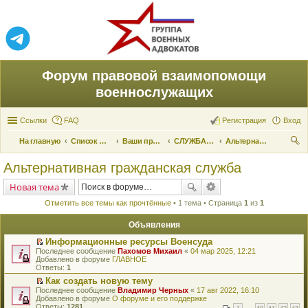
Форум правовой взаимопомощи
военнослужащих
Ссылки
FAQ
Регистрация
Вход
На главную
Список форумов
Ваши права и их реализация
СЛУЖБА ПО ПРИЗЫВУ
Альтернативная гражданская служба
ои
Альтернативная гражданская служба
ск
Новая тема
Отметить все темы как прочтённые
• 1 тема • Страница
1
из
1
Объявления
Информационные ресурсы Военсуда
П
Последнее сообщение
Пахомов Михаил
«
04 мар 2025, 12:21
е
Добавлено в форуме
ГЛАВНОЕ
р
Ответы:
1
е
Как создать новую тему
й
П
Последнее сообщение
т
Владимир Черных
«
17 авг 2022, 16:10
е
Добавлено в форуме
и
О форуме и его поддержке
р
Ответы:
к
1281