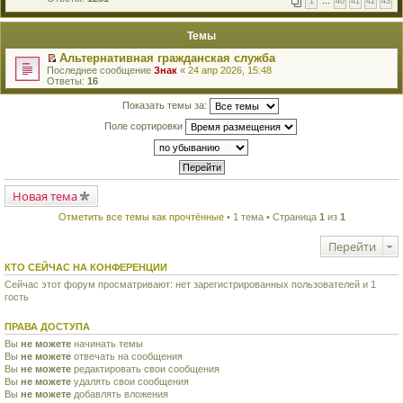
1
…
40
41
42
43
е
п
й
е
т
р
Темы
и
в
к
о
Альтернативная гражданская служба
п
м
П
Последнее сообщение
Знак
«
24 апр 2026, 15:48
е
у
е
Ответы:
16
р
н
р
в
е
е
о
Показать темы за:
п
й
м
р
т
у
Поле сортировки
о
и
н
ч
к
е
и
п
п
т
е
р
а
р
о
н
в
ч
н
Новая тема
о
и
о
м
т
м
Отметить все темы как прочтённые
• 1 тема • Страница
1
из
1
у
а
у
н
н
с
е
н
Перейти
о
п
о
о
р
м
КТО СЕЙЧАС НА КОНФЕРЕНЦИИ
б
о
у
щ
ч
Сейчас этот форум просматривают: нет зарегистрированных пользователей и 1
с
е
и
гость
о
н
т
о
и
а
б
ю
ПРАВА ДОСТУПА
н
щ
н
е
Вы
не можете
начинать темы
о
н
Вы
не можете
отвечать на сообщения
м
и
Вы
не можете
редактировать свои сообщения
у
ю
с
Вы
не можете
удалять свои сообщения
о
Вы
не можете
добавлять вложения
о