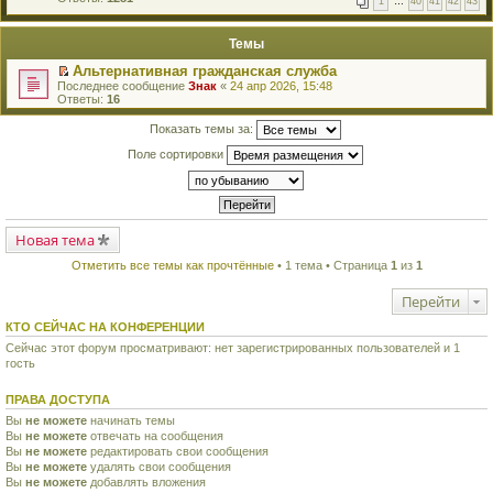
1
…
40
41
42
43
е
п
й
е
т
р
Темы
и
в
к
о
Альтернативная гражданская служба
п
м
П
Последнее сообщение
Знак
«
24 апр 2026, 15:48
е
у
е
Ответы:
16
р
н
р
в
е
е
о
Показать темы за:
п
й
м
р
т
у
Поле сортировки
о
и
н
ч
к
е
и
п
п
т
е
р
а
р
о
н
в
ч
н
Новая тема
о
и
о
м
т
м
Отметить все темы как прочтённые
• 1 тема • Страница
1
из
1
у
а
у
н
н
с
е
н
Перейти
о
п
о
о
р
м
КТО СЕЙЧАС НА КОНФЕРЕНЦИИ
б
о
у
щ
ч
Сейчас этот форум просматривают: нет зарегистрированных пользователей и 1
с
е
и
гость
о
н
т
о
и
а
б
ю
ПРАВА ДОСТУПА
н
щ
н
е
Вы
не можете
начинать темы
о
н
Вы
не можете
отвечать на сообщения
м
и
Вы
не можете
редактировать свои сообщения
у
ю
с
Вы
не можете
удалять свои сообщения
о
Вы
не можете
добавлять вложения
о