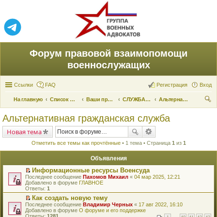
Форум правовой взаимопомощи
военнослужащих
Ссылки
FAQ
Регистрация
Вход
На главную
Список форумов
Ваши права и их реализация
СЛУЖБА ПО ПРИЗЫВУ
Альтернативная гражданская служба
ои
Альтернативная гражданская служба
ск
Новая тема
Отметить все темы как прочтённые
• 1 тема • Страница
1
из
1
Объявления
Информационные ресурсы Военсуда
П
Последнее сообщение
Пахомов Михаил
«
04 мар 2025, 12:21
е
Добавлено в форуме
ГЛАВНОЕ
р
Ответы:
1
е
Как создать новую тему
й
П
Последнее сообщение
т
Владимир Черных
«
17 авг 2022, 16:10
е
Добавлено в форуме
и
О форуме и его поддержке
р
Ответы:
к
1281