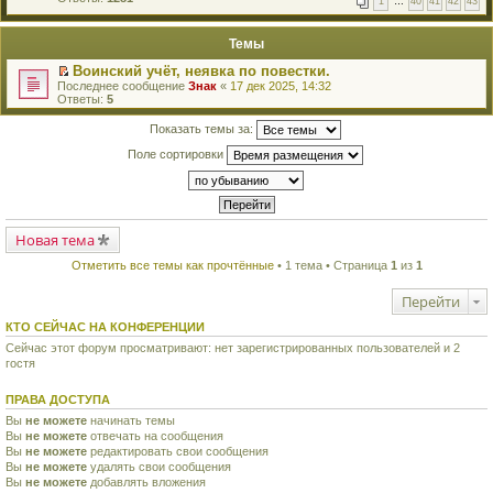
1
…
40
41
42
43
е
п
й
е
т
р
Темы
и
в
к
о
Воинский учёт, неявка по повестки.
п
м
П
Последнее сообщение
Знак
«
17 дек 2025, 14:32
е
у
е
Ответы:
5
р
н
р
в
е
е
о
Показать темы за:
п
й
м
р
т
у
Поле сортировки
о
и
н
ч
к
е
и
п
п
т
е
р
а
р
о
н
в
ч
н
Новая тема
о
и
о
м
т
м
Отметить все темы как прочтённые
• 1 тема • Страница
1
из
1
у
а
у
н
н
с
е
н
Перейти
о
п
о
о
р
м
КТО СЕЙЧАС НА КОНФЕРЕНЦИИ
б
о
у
щ
ч
Сейчас этот форум просматривают: нет зарегистрированных пользователей и 2
с
е
и
гостя
о
н
т
о
и
а
б
ю
ПРАВА ДОСТУПА
н
щ
н
е
Вы
не можете
начинать темы
о
н
Вы
не можете
отвечать на сообщения
м
и
Вы
не можете
редактировать свои сообщения
у
ю
с
Вы
не можете
удалять свои сообщения
о
Вы
не можете
добавлять вложения
о