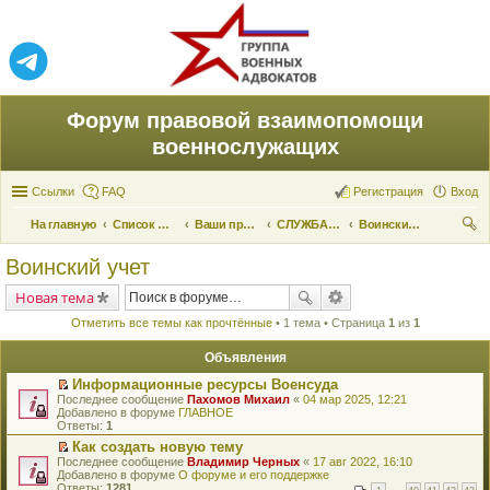
Форум правовой взаимопомощи
военнослужащих
Ссылки
FAQ
Регистрация
Вход
На главную
Список форумов
Ваши права и их реализация
СЛУЖБА ПО ПРИЗЫВУ
Воинский учет
ои
Воинский учет
ск
Новая тема
Отметить все темы как прочтённые
• 1 тема • Страница
1
из
1
Объявления
Информационные ресурсы Военсуда
П
Последнее сообщение
Пахомов Михаил
«
04 мар 2025, 12:21
е
Добавлено в форуме
ГЛАВНОЕ
р
Ответы:
1
е
Как создать новую тему
й
П
Последнее сообщение
т
Владимир Черных
«
17 авг 2022, 16:10
е
Добавлено в форуме
и
О форуме и его поддержке
р
Ответы:
к
1281