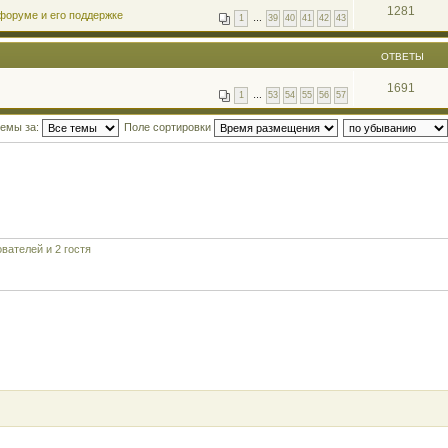
1281
форуме и его поддержке
1
…
39
40
41
42
43
ОТВЕТЫ
1691
1
…
53
54
55
56
57
темы за:
Поле сортировки
вателей и 2 гостя