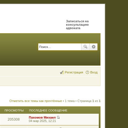
Записаться на
консультацию
адвоката
Регистрация
Вход
Отметить все темы как прочтённые
• 1 тема • Страница
1
из
1
ПРОСМОТРЫ
ПОСЛЕДНЕЕ СООБЩЕНИЕ
Пахомов Михаил
205308
П
04 мар 2025, 12:21
е
р