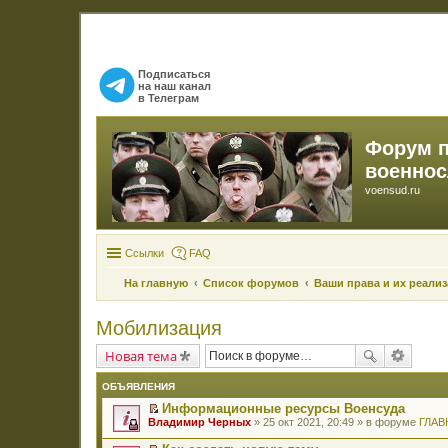
Подписаться
на наш канал
в Телеграм
Форум 
военно
voensud.ru
Ссылки
FAQ
На главную
Список форумов
Ваши права и их реали
Мобилизация
Новая тема
ОБЪЯВЛЕНИЯ
Информационные ресурсы Военсуда
П
Владимир Черных
» 25 окт 2021, 20:49 » в форуме
ГЛАВ
е
р