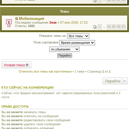
1
…
40
41
42
43
е
п
й
е
т
р
Темы
и
в
к
о
Мобилизация
п
м
П
Последнее сообщение
Знак
«
07 июл 2026, 17:23
е
у
е
Ответы:
1691
р
н
1
…
54
55
56
57
р
в
е
е
о
п
й
Показать темы за:
м
р
т
у
о
Поле сортировки
и
н
ч
к
е
и
п
п
т
е
р
а
р
о
н
в
ч
н
о
Новая тема
и
о
м
т
м
у
а
Отметить все темы как прочтённые
• 1 тема • Страница
1
из
1
у
н
н
с
е
н
о
Перейти
п
о
о
р
м
б
о
КТО СЕЙЧАС НА КОНФЕРЕНЦИИ
у
щ
ч
с
е
Сейчас этот форум просматривают: нет зарегистрированных пользователей и 2
и
о
н
гостя
т
о
и
а
б
ю
н
щ
ПРАВА ДОСТУПА
н
е
о
Вы
не можете
начинать темы
н
м
Вы
не можете
и
отвечать на сообщения
у
ю
Вы
не можете
редактировать свои сообщения
с
Вы
не можете
удалять свои сообщения
о
Вы
не можете
добавлять вложения
о