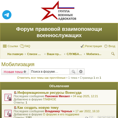
Форум правовой взаимопомощи
военнослужащих
Ссылки
FAQ
Регистрация
Вход
На главную
Список форумов
Ваши права и их реализация
СЛУЖБА ПО ПРИЗЫВУ
Мобилизация
ои
Мобилизация
ск
Новая тема
Отметить все темы как прочтённые
• 1 тема • Страница
1
из
1
Объявления
Информационные ресурсы Военсуда
П
Последнее сообщение
Пахомов Михаил
«
04 мар 2025, 12:21
е
Добавлено в форуме
ГЛАВНОЕ
р
Ответы:
1
е
Как создать новую тему
й
П
Последнее сообщение
т
Владимир Черных
«
17 авг 2022, 16:10
е
Добавлено в форуме
и
О форуме и его поддержке
р
Ответы:
к
1281