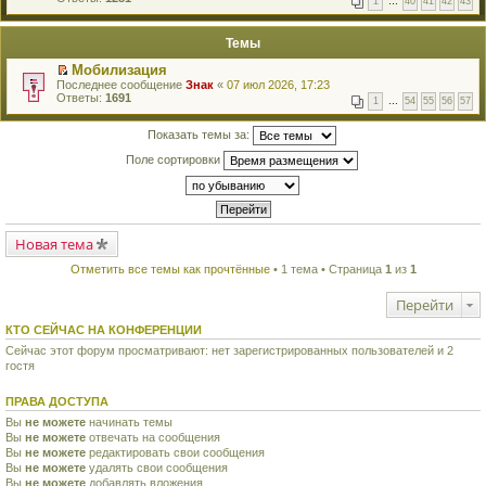
1
…
40
41
42
43
е
п
й
е
т
р
Темы
и
в
к
о
Мобилизация
п
м
П
Последнее сообщение
Знак
«
07 июл 2026, 17:23
е
у
е
Ответы:
1691
р
н
1
…
54
55
56
57
р
в
е
е
о
п
й
Показать темы за:
м
р
т
у
о
Поле сортировки
и
н
ч
к
е
и
п
п
т
е
р
а
р
о
н
в
ч
н
о
Новая тема
и
о
м
т
м
у
а
Отметить все темы как прочтённые
• 1 тема • Страница
1
из
1
у
н
н
с
е
н
о
Перейти
п
о
о
р
м
б
о
КТО СЕЙЧАС НА КОНФЕРЕНЦИИ
у
щ
ч
с
е
Сейчас этот форум просматривают: нет зарегистрированных пользователей и 2
и
о
н
гостя
т
о
и
а
б
ю
н
щ
ПРАВА ДОСТУПА
н
е
о
Вы
не можете
начинать темы
н
м
Вы
не можете
и
отвечать на сообщения
у
ю
Вы
не можете
редактировать свои сообщения
с
Вы
не можете
удалять свои сообщения
о
Вы
не можете
добавлять вложения
о