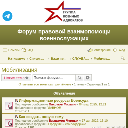
Форум правовой взаимопомощи
военнослужащих
Ссылки
FAQ
Регистрация
Вход
На главную
Список форумов
Ваши права и их реализация
СЛУЖБА ПО ПРИЗЫВУ
Мобилизация
ои
Мобилизация
ск
Новая тема
Отметить все темы как прочтённые
• 1 тема • Страница
1
из
1
Объявления
Информационные ресурсы Военсуда
П
Последнее сообщение
Пахомов Михаил
«
04 мар 2025, 12:21
е
Добавлено в форуме
ГЛАВНОЕ
р
Ответы:
1
е
Как создать новую тему
й
П
Последнее сообщение
т
Владимир Черных
«
17 авг 2022, 16:10
е
Добавлено в форуме
и
О форуме и его поддержке
р
Ответы:
к
1281