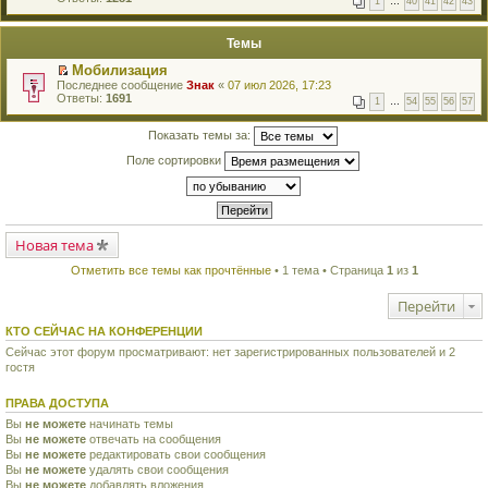
1
…
40
41
42
43
е
п
й
е
т
р
Темы
и
в
к
о
Мобилизация
п
м
П
Последнее сообщение
Знак
«
07 июл 2026, 17:23
е
у
е
Ответы:
1691
р
н
1
…
54
55
56
57
р
в
е
е
о
п
й
Показать темы за:
м
р
т
у
о
Поле сортировки
и
н
ч
к
е
и
п
п
т
е
р
а
р
о
н
в
ч
н
о
Новая тема
и
о
м
т
м
у
а
Отметить все темы как прочтённые
• 1 тема • Страница
1
из
1
у
н
н
с
е
н
о
Перейти
п
о
о
р
м
б
о
КТО СЕЙЧАС НА КОНФЕРЕНЦИИ
у
щ
ч
с
е
Сейчас этот форум просматривают: нет зарегистрированных пользователей и 2
и
о
н
гостя
т
о
и
а
б
ю
н
щ
ПРАВА ДОСТУПА
н
е
о
Вы
не можете
начинать темы
н
м
Вы
не можете
и
отвечать на сообщения
у
ю
Вы
не можете
редактировать свои сообщения
с
Вы
не можете
удалять свои сообщения
о
Вы
не можете
добавлять вложения
о