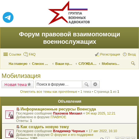
Форум правовой взаимопомощи
военнослужащих
Ссылки
FAQ
Регистрация
Вход
На главную
Список форумов
Ваши права и их реализация
СЛУЖБА ПО ПРИЗЫВУ
Мобилизация
ои
Мобилизация
ск
Новая тема
Отметить все темы как прочтённые
• 1 тема • Страница
1
из
1
Объявления
Информационные ресурсы Военсуда
П
Последнее сообщение
Пахомов Михаил
«
04 мар 2025, 12:21
е
Добавлено в форуме
ГЛАВНОЕ
р
Ответы:
1
е
Как создать новую тему
й
П
Последнее сообщение
т
Владимир Черных
«
17 авг 2022, 16:10
е
Добавлено в форуме
и
О форуме и его поддержке
р
Ответы:
к
1281