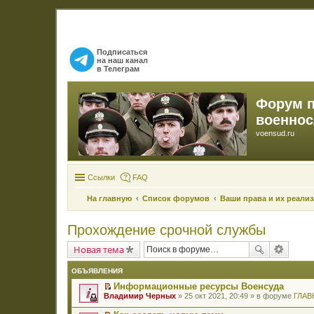
Подписаться
на наш канал
в Телеграм
Форум 
военно
voensud.ru
Ссылки
FAQ
На главную
Список форумов
Ваши права и их реали
Прохождение срочной службы
Новая тема
ОБЪЯВЛЕНИЯ
Информационные ресурсы Военсуда
П
Владимир Черных
» 25 окт 2021, 20:49 » в форуме
ГЛАВ
е
р