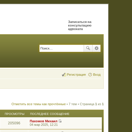
Записаться на
консультацию
адвоката
Регистрация
Вход
Отметить все темы как прочтённые
• 7 тем • Страница
1
из
1
ПРОСМОТРЫ
ПОСЛЕДНЕЕ СООБЩЕНИЕ
Пахомов Михаил
205096
П
04 мар 2025, 12:21
е
р