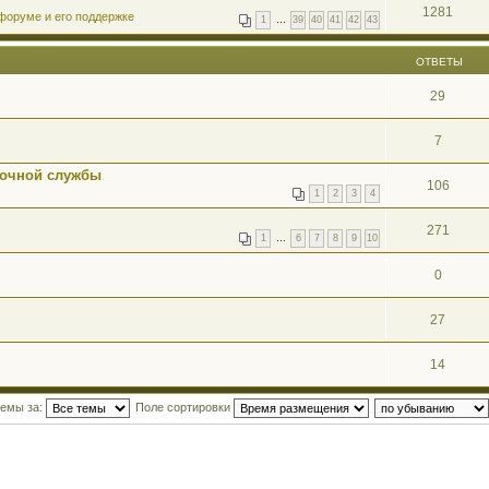
1281
форуме и его поддержке
1
…
39
40
41
42
43
ОТВЕТЫ
29
7
рочной службы
106
1
2
3
4
271
1
…
6
7
8
9
10
0
27
14
темы за:
Поле сортировки