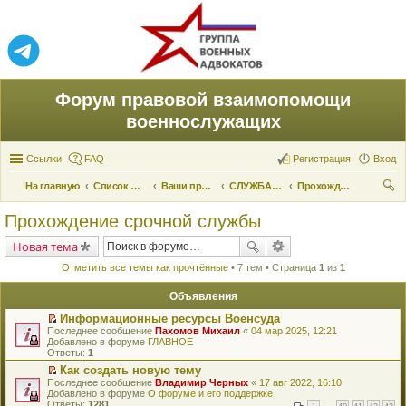
Форум правовой взаимопомощи
военнослужащих
Ссылки
FAQ
Регистрация
Вход
На главную
Список форумов
Ваши права и их реализация
СЛУЖБА ПО ПРИЗЫВУ
Прохождение срочной службы
ои
Прохождение срочной службы
ск
Новая тема
Отметить все темы как прочтённые
• 7 тем • Страница
1
из
1
Объявления
Информационные ресурсы Военсуда
П
Последнее сообщение
Пахомов Михаил
«
04 мар 2025, 12:21
е
Добавлено в форуме
ГЛАВНОЕ
р
Ответы:
1
е
Как создать новую тему
й
П
Последнее сообщение
т
Владимир Черных
«
17 авг 2022, 16:10
е
Добавлено в форуме
и
О форуме и его поддержке
р
Ответы:
к
1281