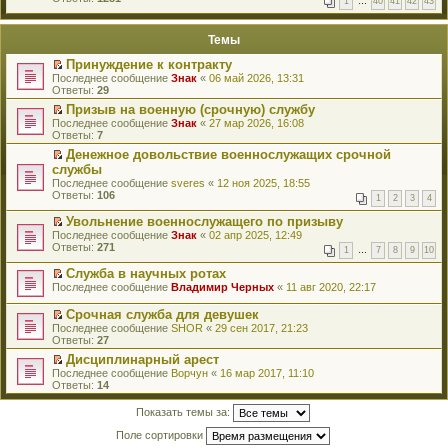
1
…
40
41
42
43
е
п
й
е
т
р
Темы
и
в
к
о
Принуждение к контракту
п
м
П
Последнее сообщение
Знак
«
06 май 2026, 13:31
е
у
е
Ответы:
29
р
н
р
в
е
Призыв на военную (срочную) службу
е
о
п
П
Последнее сообщение
й
Знак
«
27 мар 2026, 16:08
м
р
е
Ответы:
т
7
у
о
р
и
н
Денежное довольствие военнослужащих срочной
ч
е
к
е
П
и
службы
й
п
п
е
т
т
Последнее сообщение
е
sveres
«
12 ноя 2025, 18:55
р
р
а
и
Ответы:
р
106
о
1
2
3
4
е
н
к
в
ч
й
н
п
о
Увольнение военнослужащего по призыву
и
т
о
е
м
П
Последнее сообщение
т
Знак
«
02 апр 2025, 12:49
и
м
р
у
е
Ответы:
а
271
к
у
1
…
7
8
9
10
в
н
р
н
п
с
о
е
е
н
Служба в научных ротах
е
о
м
п
й
о
П
р
о
Последнее сообщение
Владимир Черных
«
11 авг 2020, 22:17
у
р
т
м
е
в
б
н
о
и
у
р
о
щ
е
Срочная служба для девушек
ч
к
с
е
м
е
п
П
и
Последнее сообщение
п
SHOR
«
29 сен 2017, 21:23
о
й
у
н
р
е
т
Ответы:
е
27
о
т
н
и
о
р
а
р
б
и
е
ю
Дисциплинарный арест
ч
е
н
в
щ
к
п
П
и
Последнее сообщение
й
Ворчун
«
16 мар 2017, 11:10
н
о
е
п
р
е
т
Ответы:
т
14
о
м
н
е
о
р
а
и
м
у
и
р
ч
е
н
к
у
Показать темы за:
н
ю
в
и
й
н
п
с
е
о
т
т
о
е
Поле сортировки
о
п
м
а
и
м
р
о