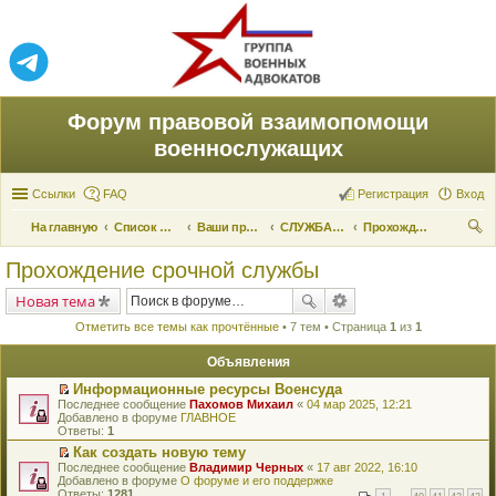
Форум правовой взаимопомощи
военнослужащих
Ссылки
FAQ
Регистрация
Вход
На главную
Список форумов
Ваши права и их реализация
СЛУЖБА ПО ПРИЗЫВУ
Прохождение срочной службы
ои
Прохождение срочной службы
ск
Новая тема
Отметить все темы как прочтённые
• 7 тем • Страница
1
из
1
Объявления
Информационные ресурсы Военсуда
П
Последнее сообщение
Пахомов Михаил
«
04 мар 2025, 12:21
е
Добавлено в форуме
ГЛАВНОЕ
р
Ответы:
1
е
Как создать новую тему
й
П
Последнее сообщение
т
Владимир Черных
«
17 авг 2022, 16:10
е
Добавлено в форуме
и
О форуме и его поддержке
р
Ответы:
к
1281