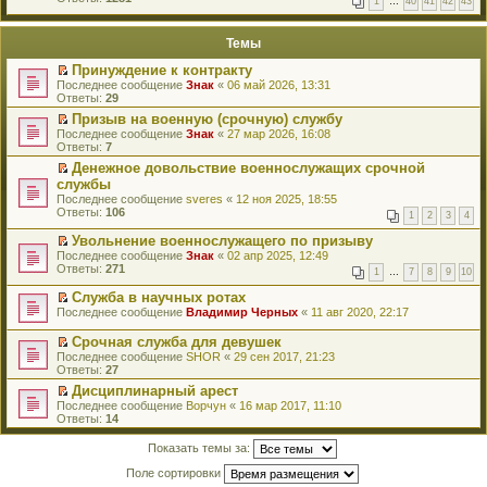
1
…
40
41
42
43
е
п
й
е
т
р
Темы
и
в
к
о
Принуждение к контракту
п
м
П
Последнее сообщение
Знак
«
06 май 2026, 13:31
е
у
е
Ответы:
29
р
н
р
в
е
Призыв на военную (срочную) службу
е
о
п
П
Последнее сообщение
й
Знак
«
27 мар 2026, 16:08
м
р
е
Ответы:
т
7
у
о
р
и
н
Денежное довольствие военнослужащих срочной
ч
е
к
е
П
и
службы
й
п
п
е
т
т
Последнее сообщение
е
sveres
«
12 ноя 2025, 18:55
р
р
а
и
Ответы:
р
106
о
1
2
3
4
е
н
к
в
ч
й
н
п
о
Увольнение военнослужащего по призыву
и
т
о
е
м
П
Последнее сообщение
т
Знак
«
02 апр 2025, 12:49
и
м
р
у
е
Ответы:
а
271
к
у
1
…
7
8
9
10
в
н
р
н
п
с
о
е
е
н
Служба в научных ротах
е
о
м
п
й
о
П
р
о
Последнее сообщение
Владимир Черных
«
11 авг 2020, 22:17
у
р
т
м
е
в
б
н
о
и
у
р
о
щ
е
Срочная служба для девушек
ч
к
с
е
м
е
п
П
и
Последнее сообщение
п
SHOR
«
29 сен 2017, 21:23
о
й
у
н
р
е
т
Ответы:
е
27
о
т
н
и
о
р
а
р
б
и
е
ю
Дисциплинарный арест
ч
е
н
в
щ
к
п
П
и
Последнее сообщение
й
Ворчун
«
16 мар 2017, 11:10
н
о
е
п
р
е
т
Ответы:
т
14
о
м
н
е
о
р
а
и
м
у
и
р
ч
е
н
к
у
Показать темы за:
н
ю
в
и
й
н
п
с
е
о
т
т
о
е
Поле сортировки
о
п
м
а
и
м
р
о