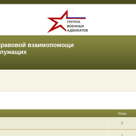
правовой взаимопомощи
служащих
ТЕМЫ
0
1