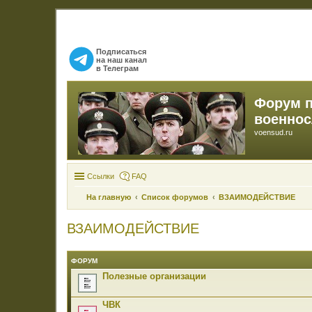
Подписаться
на наш канал
в Телеграм
Форум 
военно
voensud.ru
Ссылки
FAQ
На главную
Список форумов
ВЗАИМОДЕЙСТВИЕ
ВЗАИМОДЕЙСТВИЕ
ФОРУМ
Полезные организации
ЧВК