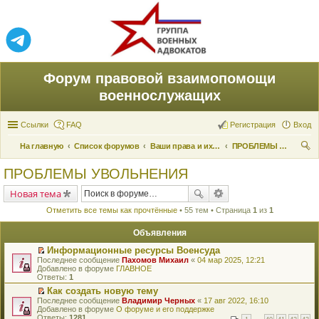
Форум правовой взаимопомощи
военнослужащих
Ссылки
FAQ
Регистрация
Вход
На главную
Список форумов
Ваши права и их реализация
ПРОБЛЕМЫ УВОЛЬНЕНИЯ
ои
ПРОБЛЕМЫ УВОЛЬНЕНИЯ
ск
Новая тема
Отметить все темы как прочтённые
• 55 тем • Страница
1
из
1
Объявления
Информационные ресурсы Военсуда
П
Последнее сообщение
Пахомов Михаил
«
04 мар 2025, 12:21
е
Добавлено в форуме
ГЛАВНОЕ
р
Ответы:
1
е
Как создать новую тему
й
П
Последнее сообщение
т
Владимир Черных
«
17 авг 2022, 16:10
е
Добавлено в форуме
и
О форуме и его поддержке
р
Ответы:
к
1281