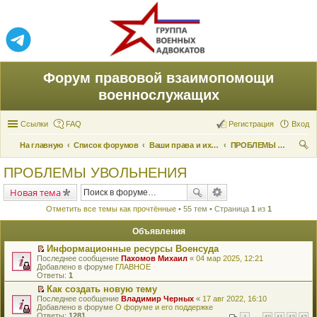
Форум правовой взаимопомощи
военнослужащих
Ссылки
FAQ
Регистрация
Вход
На главную
Список форумов
Ваши права и их реализация
ПРОБЛЕМЫ УВОЛЬНЕНИЯ
ои
ПРОБЛЕМЫ УВОЛЬНЕНИЯ
ск
Новая тема
Отметить все темы как прочтённые
• 55 тем • Страница
1
из
1
Объявления
Информационные ресурсы Военсуда
П
Последнее сообщение
Пахомов Михаил
«
04 мар 2025, 12:21
е
Добавлено в форуме
ГЛАВНОЕ
р
Ответы:
1
е
Как создать новую тему
й
П
Последнее сообщение
т
Владимир Черных
«
17 авг 2022, 16:10
е
Добавлено в форуме
и
О форуме и его поддержке
р
Ответы:
к
1281