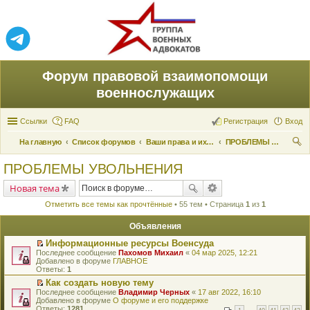
Форум правовой взаимопомощи
военнослужащих
Ссылки
FAQ
Регистрация
Вход
На главную
Список форумов
Ваши права и их реализация
ПРОБЛЕМЫ УВОЛЬНЕНИЯ
ои
ПРОБЛЕМЫ УВОЛЬНЕНИЯ
ск
Новая тема
Отметить все темы как прочтённые
• 55 тем • Страница
1
из
1
Объявления
Информационные ресурсы Военсуда
П
Последнее сообщение
Пахомов Михаил
«
04 мар 2025, 12:21
е
Добавлено в форуме
ГЛАВНОЕ
р
Ответы:
1
е
Как создать новую тему
й
П
Последнее сообщение
т
Владимир Черных
«
17 авг 2022, 16:10
е
Добавлено в форуме
и
О форуме и его поддержке
р
Ответы:
к
1281