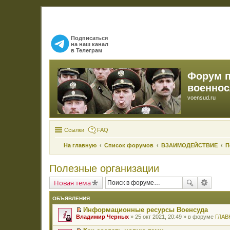
Подписаться
на наш канал
в Телеграм
Форум 
военно
voensud.ru
Ссылки
FAQ
На главную
Список форумов
ВЗАИМОДЕЙСТВИЕ
П
Полезные организации
Новая тема
ОБЪЯВЛЕНИЯ
Информационные ресурсы Военсуда
П
Владимир Черных
» 25 окт 2021, 20:49 » в форуме
ГЛАВ
е
р