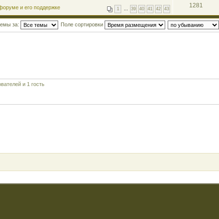
1281
форуме и его поддержке
1
…
39
40
41
42
43
темы за:
Поле сортировки
вателей и 1 гость