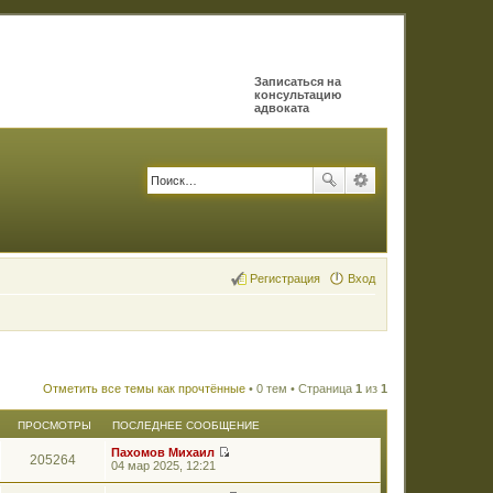
Записаться на
консультацию
адвоката
Регистрация
Вход
Отметить все темы как прочтённые
• 0 тем • Страница
1
из
1
ПРОСМОТРЫ
ПОСЛЕДНЕЕ СООБЩЕНИЕ
Пахомов Михаил
205264
П
04 мар 2025, 12:21
е
р