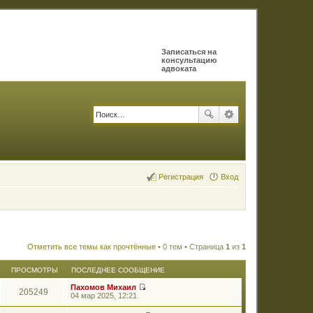
Записаться на
консультацию
адвоката
Регистрация
Вход
Отметить все темы как прочтённые
• 0 тем • Страница
1
из
1
ПРОСМОТРЫ
ПОСЛЕДНЕЕ СООБЩЕНИЕ
Пахомов Михаил
205249
П
04 мар 2025, 12:21
е
р