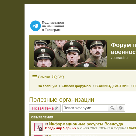
Подписаться
на наш канал
в Телеграм
Форум 
военно
voensud.ru
Ссылки
FAQ
На главную
Список форумов
ВЗАИМОДЕЙСТВИЕ
П
Полезные организации
Новая тема
ОБЪЯВЛЕНИЯ
Информационные ресурсы Военсуда
П
Владимир Черных
» 25 окт 2021, 20:49 » в форуме
ГЛАВ
е
р