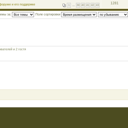
1281
форуме и его поддержке
1
…
39
40
41
42
43
темы за:
Поле сортировки
вателей и 2 гостя