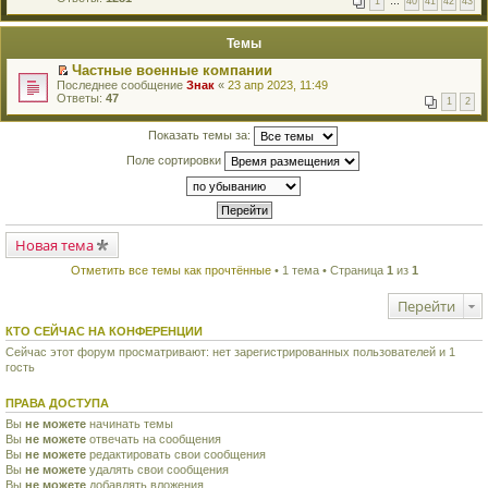
1
…
40
41
42
43
е
п
й
е
т
р
Темы
и
в
к
о
Частные военные компании
п
м
П
Последнее сообщение
Знак
«
23 апр 2023, 11:49
е
у
е
Ответы:
47
р
н
1
2
р
в
е
е
о
п
й
Показать темы за:
м
р
т
у
о
Поле сортировки
и
н
ч
к
е
и
п
п
т
е
р
а
р
о
н
в
ч
н
о
Новая тема
и
о
м
т
м
у
а
Отметить все темы как прочтённые
• 1 тема • Страница
1
из
1
у
н
н
с
е
н
о
Перейти
п
о
о
р
м
б
о
КТО СЕЙЧАС НА КОНФЕРЕНЦИИ
у
щ
ч
с
е
Сейчас этот форум просматривают: нет зарегистрированных пользователей и 1
и
о
н
гость
т
о
и
а
б
ю
н
щ
ПРАВА ДОСТУПА
н
е
о
Вы
не можете
начинать темы
н
м
Вы
не можете
и
отвечать на сообщения
у
ю
Вы
не можете
редактировать свои сообщения
с
Вы
не можете
удалять свои сообщения
о
Вы
не можете
добавлять вложения
о