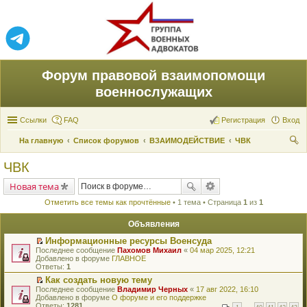
Форум правовой взаимопомощи
военнослужащих
Ссылки
FAQ
Регистрация
Вход
На главную
Список форумов
ВЗАИМОДЕЙСТВИЕ
ЧВК
ои
ЧВК
ск
Новая тема
Отметить все темы как прочтённые
• 1 тема • Страница
1
из
1
Объявления
Информационные ресурсы Военсуда
П
Последнее сообщение
Пахомов Михаил
«
04 мар 2025, 12:21
е
Добавлено в форуме
ГЛАВНОЕ
р
Ответы:
1
е
Как создать новую тему
й
П
Последнее сообщение
т
Владимир Черных
«
17 авг 2022, 16:10
е
Добавлено в форуме
и
О форуме и его поддержке
р
Ответы:
к
1281