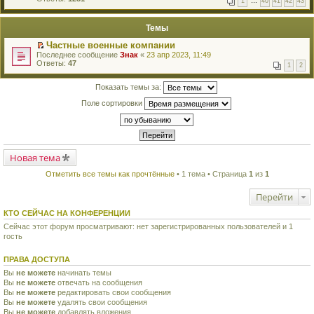
1
…
40
41
42
43
е
п
й
е
т
р
Темы
и
в
к
о
Частные военные компании
п
м
П
Последнее сообщение
Знак
«
23 апр 2023, 11:49
е
у
е
Ответы:
47
р
н
1
2
р
в
е
е
о
п
й
Показать темы за:
м
р
т
у
о
Поле сортировки
и
н
ч
к
е
и
п
п
т
е
р
а
р
о
н
в
ч
н
о
Новая тема
и
о
м
т
м
у
а
Отметить все темы как прочтённые
• 1 тема • Страница
1
из
1
у
н
н
с
е
н
о
Перейти
п
о
о
р
м
б
о
КТО СЕЙЧАС НА КОНФЕРЕНЦИИ
у
щ
ч
с
е
Сейчас этот форум просматривают: нет зарегистрированных пользователей и 1
и
о
н
гость
т
о
и
а
б
ю
н
щ
ПРАВА ДОСТУПА
н
е
о
Вы
не можете
начинать темы
н
м
Вы
не можете
и
отвечать на сообщения
у
ю
Вы
не можете
редактировать свои сообщения
с
Вы
не можете
удалять свои сообщения
о
Вы
не можете
добавлять вложения
о