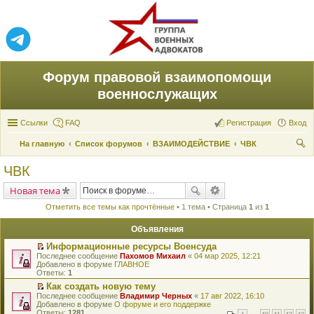
Форум правовой взаимопомощи
военнослужащих
Ссылки
FAQ
Регистрация
Вход
На главную
Список форумов
ВЗАИМОДЕЙСТВИЕ
ЧВК
ои
ЧВК
ск
Новая тема
Отметить все темы как прочтённые
• 1 тема • Страница
1
из
1
Объявления
Информационные ресурсы Военсуда
П
Последнее сообщение
Пахомов Михаил
«
04 мар 2025, 12:21
е
Добавлено в форуме
ГЛАВНОЕ
р
Ответы:
1
е
Как создать новую тему
й
П
Последнее сообщение
т
Владимир Черных
«
17 авг 2022, 16:10
е
Добавлено в форуме
и
О форуме и его поддержке
р
Ответы:
к
1281