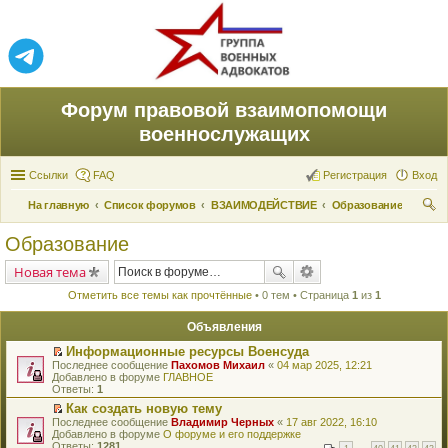
Форум правовой взаимопомощи
военнослужащих
Ссылки
FAQ
Регистрация
Вход
На главную
Список форумов
ВЗАИМОДЕЙСТВИЕ
Образование
ои
Образование
ск
Новая тема
Отметить все темы как прочтённые
• 0 тем • Страница
1
из
1
Объявления
Информационные ресурсы Военсуда
П
Последнее сообщение
Пахомов Михаил
«
04 мар 2025, 12:21
е
Добавлено в форуме
ГЛАВНОЕ
р
Ответы:
1
е
Как создать новую тему
й
П
Последнее сообщение
т
Владимир Черных
«
17 авг 2022, 16:10
е
Добавлено в форуме
и
О форуме и его поддержке
р
Ответы:
к
1281