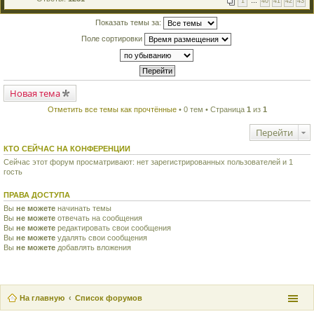
1
…
40
41
42
43
е
п
й
е
т
Показать темы за:
р
и
в
Поле сортировки
к
о
п
м
е
у
р
н
в
е
о
п
м
Новая тема
р
у
о
н
ч
Отметить все темы как прочтённые
• 0 тем • Страница
1
из
1
е
и
п
т
Перейти
р
а
о
н
ч
КТО СЕЙЧАС НА КОНФЕРЕНЦИИ
н
и
о
Сейчас этот форум просматривают: нет зарегистрированных пользователей и 1
т
м
гость
а
у
н
с
н
о
ПРАВА ДОСТУПА
о
о
м
Вы
не можете
начинать темы
б
у
щ
Вы
не можете
отвечать на сообщения
с
е
Вы
не можете
редактировать свои сообщения
о
н
Вы
не можете
удалять свои сообщения
о
и
Вы
не можете
добавлять вложения
б
ю
щ
е
н
и
ю
На главную
Список форумов