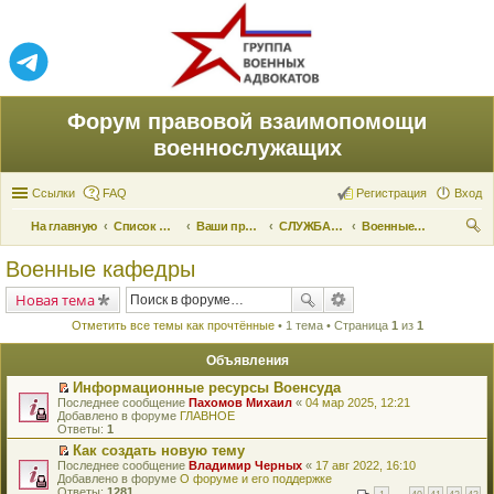
Форум правовой взаимопомощи
военнослужащих
Ссылки
FAQ
Регистрация
Вход
На главную
Список форумов
Ваши права и их реализация
СЛУЖБА ПО ПРИЗЫВУ
Военные кафедры
ои
Военные кафедры
ск
Новая тема
Отметить все темы как прочтённые
• 1 тема • Страница
1
из
1
Объявления
Информационные ресурсы Военсуда
П
Последнее сообщение
Пахомов Михаил
«
04 мар 2025, 12:21
е
Добавлено в форуме
ГЛАВНОЕ
р
Ответы:
1
е
Как создать новую тему
й
П
Последнее сообщение
т
Владимир Черных
«
17 авг 2022, 16:10
е
Добавлено в форуме
и
О форуме и его поддержке
р
Ответы:
к
1281