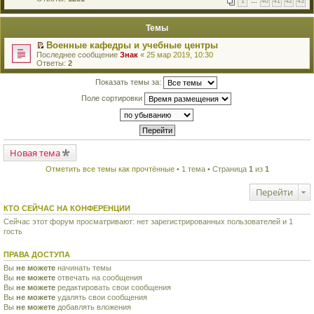
1
…
40
41
42
43
е
п
й
е
т
р
Темы
и
в
к
о
Военные кафедры и учебные центры
п
м
П
Последнее сообщение
Знак
«
25 мар 2019, 10:30
е
у
е
Ответы:
2
р
н
р
в
е
е
о
Показать темы за:
п
й
м
р
т
у
Поле сортировки
о
и
н
ч
к
е
и
п
п
т
е
р
а
р
о
н
в
ч
н
Новая тема
о
и
о
м
т
м
Отметить все темы как прочтённые
• 1 тема • Страница
1
из
1
у
а
у
н
н
с
е
н
Перейти
о
п
о
о
р
м
КТО СЕЙЧАС НА КОНФЕРЕНЦИИ
б
о
у
щ
ч
Сейчас этот форум просматривают: нет зарегистрированных пользователей и 1
с
е
и
гость
о
н
т
о
и
а
б
ю
ПРАВА ДОСТУПА
н
щ
н
е
Вы
не можете
начинать темы
о
н
Вы
не можете
отвечать на сообщения
м
и
Вы
не можете
редактировать свои сообщения
у
ю
с
Вы
не можете
удалять свои сообщения
о
Вы
не можете
добавлять вложения
о