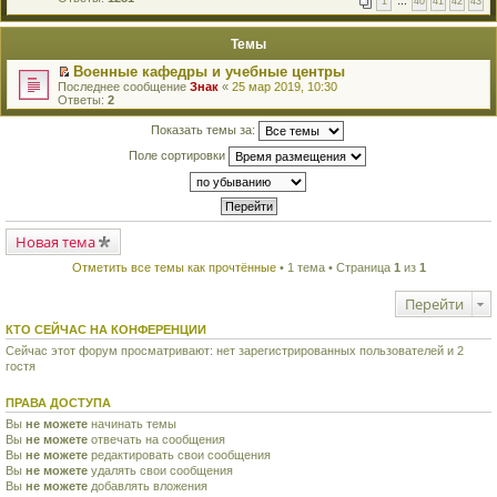
1
…
40
41
42
43
е
п
й
е
т
р
Темы
и
в
к
о
Военные кафедры и учебные центры
п
м
П
Последнее сообщение
Знак
«
25 мар 2019, 10:30
е
у
е
Ответы:
2
р
н
р
в
е
е
о
Показать темы за:
п
й
м
р
т
у
Поле сортировки
о
и
н
ч
к
е
и
п
п
т
е
р
а
р
о
н
в
ч
н
Новая тема
о
и
о
м
т
м
Отметить все темы как прочтённые
• 1 тема • Страница
1
из
1
у
а
у
н
н
с
е
н
Перейти
о
п
о
о
р
м
КТО СЕЙЧАС НА КОНФЕРЕНЦИИ
б
о
у
щ
ч
Сейчас этот форум просматривают: нет зарегистрированных пользователей и 2
с
е
и
гостя
о
н
т
о
и
а
б
ю
ПРАВА ДОСТУПА
н
щ
н
е
Вы
не можете
начинать темы
о
н
Вы
не можете
отвечать на сообщения
м
и
Вы
не можете
редактировать свои сообщения
у
ю
с
Вы
не можете
удалять свои сообщения
о
Вы
не можете
добавлять вложения
о