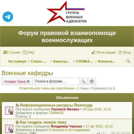
Форум правовой взаимопомощи
военнослужащих
Ссылки
FAQ
Регистрация
Вход
На главную
Список форумов
Ваши права и их реализация
СЛУЖБА ПО ПРИЗЫВУ
Военные кафедры
ои
Военные кафедры
ск
Новая тема
Отметить все темы как прочтённые
• 1 тема • Страница
1
из
1
Объявления
Информационные ресурсы Военсуда
П
Последнее сообщение
Пахомов Михаил
«
04 мар 2025, 12:21
е
Добавлено в форуме
ГЛАВНОЕ
р
Ответы:
1
е
Как создать новую тему
й
П
Последнее сообщение
т
Владимир Черных
«
17 авг 2022, 16:10
е
Добавлено в форуме
и
О форуме и его поддержке
р
Ответы:
к
1281