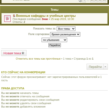
1
…
40
41
42
43
е
п
й
е
т
р
Темы
и
в
к
о
Военные кафедры и учебные центры
п
м
П
Последнее сообщение
Знак
«
25 мар 2019, 10:30
е
у
е
Ответы:
2
р
н
р
в
е
е
о
Показать темы за:
п
й
м
р
т
у
Поле сортировки
о
и
н
ч
к
е
и
п
п
т
е
р
а
р
о
н
в
ч
н
Новая тема
о
и
о
м
т
м
Отметить все темы как прочтённые
• 1 тема • Страница
1
из
1
у
а
у
н
н
с
е
н
Перейти
о
п
о
о
р
м
КТО СЕЙЧАС НА КОНФЕРЕНЦИИ
б
о
у
щ
ч
Сейчас этот форум просматривают: нет зарегистрированных пользователей и 1
с
е
и
гость
о
н
т
о
и
а
б
ю
ПРАВА ДОСТУПА
н
щ
н
е
Вы
не можете
начинать темы
о
н
Вы
не можете
отвечать на сообщения
м
и
Вы
не можете
редактировать свои сообщения
у
ю
с
Вы
не можете
удалять свои сообщения
о
Вы
не можете
добавлять вложения
о