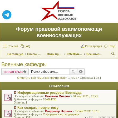
Форум правовой взаимопомощи
военнослужащих
Ссылки
FAQ
Регистрация
Вход
На главную
Список форумов
Ваши права и их реализация
СЛУЖБА ПО ПРИЗЫВУ
Военные кафедры
ои
Военные кафедры
ск
Новая тема
Отметить все темы как прочтённые
• 1 тема • Страница
1
из
1
Объявления
Информационные ресурсы Военсуда
П
Последнее сообщение
Пахомов Михаил
«
04 мар 2025, 12:21
е
Добавлено в форуме
ГЛАВНОЕ
р
Ответы:
1
е
Как создать новую тему
й
П
Последнее сообщение
т
Владимир Черных
«
17 авг 2022, 16:10
е
Добавлено в форуме
и
О форуме и его поддержке
р
Ответы:
к
1281