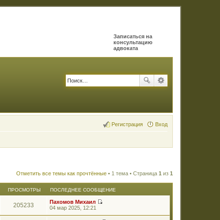
Записаться на
консультацию
адвоката
Регистрация
Вход
Отметить все темы как прочтённые
• 1 тема • Страница
1
из
1
ПРОСМОТРЫ
ПОСЛЕДНЕЕ СООБЩЕНИЕ
Пахомов Михаил
205233
П
04 мар 2025, 12:21
е
р