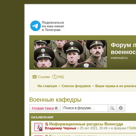
Подписаться
на наш канал
в Телеграм
Форум 
военно
voensud.ru
Ссылки
FAQ
На главную
Список форумов
Ваши права и их реали
Военные кафедры
Новая тема
ОБЪЯВЛЕНИЯ
Информационные ресурсы Военсуда
П
Владимир Черных
» 25 окт 2021, 20:49 » в форуме
ГЛАВ
е
р