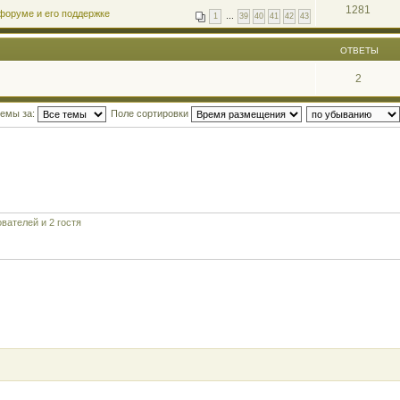
1281
форуме и его поддержке
1
…
39
40
41
42
43
ОТВЕТЫ
2
темы за:
Поле сортировки
вателей и 2 гостя