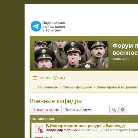
Подписаться
на наш канал
в Телеграм
Форум 
военно
voensud.ru
Ссылки
FAQ
На главную
Список форумов
Ваши права и их реали
Военные кафедры
Новая тема
ОБЪЯВЛЕНИЯ
Информационные ресурсы Военсуда
П
Владимир Черных
» 25 окт 2021, 20:49 » в форуме
ГЛАВ
е
р