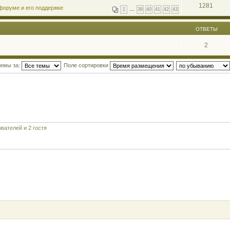
1281
форуме и его поддержке
1
…
39
40
41
42
43
ОТВЕТЫ
2
темы за:
Поле сортировки
вателей и 2 гостя