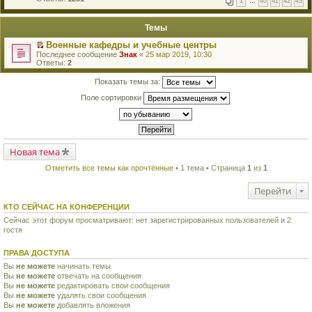
1
…
40
41
42
43
е
п
й
е
т
р
Темы
и
в
к
о
Военные кафедры и учебные центры
п
м
П
Последнее сообщение
Знак
«
25 мар 2019, 10:30
е
у
е
Ответы:
2
р
н
р
в
е
е
о
Показать темы за:
п
й
м
р
т
у
Поле сортировки
о
и
н
ч
к
е
и
п
п
т
е
р
а
р
о
н
в
ч
н
Новая тема
о
и
о
м
т
м
Отметить все темы как прочтённые
• 1 тема • Страница
1
из
1
у
а
у
н
н
с
е
н
Перейти
о
п
о
о
р
м
КТО СЕЙЧАС НА КОНФЕРЕНЦИИ
б
о
у
щ
ч
Сейчас этот форум просматривают: нет зарегистрированных пользователей и 2
с
е
и
гостя
о
н
т
о
и
а
б
ю
ПРАВА ДОСТУПА
н
щ
н
е
Вы
не можете
начинать темы
о
н
Вы
не можете
отвечать на сообщения
м
и
Вы
не можете
редактировать свои сообщения
у
ю
с
Вы
не можете
удалять свои сообщения
о
Вы
не можете
добавлять вложения
о