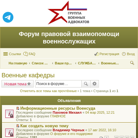
Форум правовой взаимопомощи
военнослужащих
Ссылки
FAQ
Регистрация
Вход
На главную
Список форумов
Ваши права и их реализация
СЛУЖБА ПО ПРИЗЫВУ
Военные кафедры
ои
Военные кафедры
ск
Новая тема
Отметить все темы как прочтённые
• 1 тема • Страница
1
из
1
Объявления
Информационные ресурсы Военсуда
П
Последнее сообщение
Пахомов Михаил
«
04 мар 2025, 12:21
е
Добавлено в форуме
ГЛАВНОЕ
р
Ответы:
1
е
Как создать новую тему
й
П
Последнее сообщение
т
Владимир Черных
«
17 авг 2022, 16:10
е
Добавлено в форуме
и
О форуме и его поддержке
р
Ответы:
к
1281