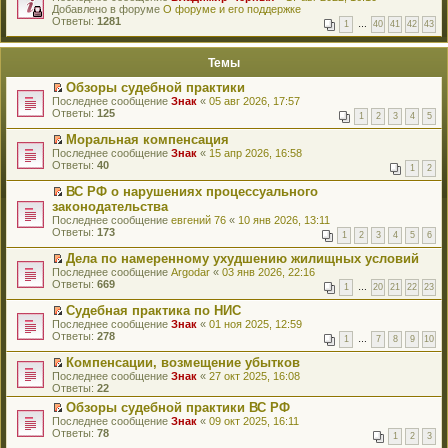
е
Добавлено в форуме
и
О форуме и его поддержке
р
Ответы:
к
1281
1
…
40
41
42
43
е
п
й
е
т
р
Темы
и
в
к
о
Обзоры судебной практики
п
м
П
Последнее сообщение
Знак
«
05 авг 2026, 17:57
е
у
е
Ответы:
125
р
н
1
2
3
4
5
р
в
е
е
о
Моральная компенсация
п
й
м
П
Последнее сообщение
р
Знак
«
15 апр 2026, 16:58
т
у
е
Ответы:
о
40
1
2
и
н
р
ч
к
е
е
и
ВС РФ о нарушениях процессуального
п
п
й
т
П
законодательства
е
р
т
а
е
р
Последнее сообщение
евгений 76
«
10 янв 2026, 13:11
о
и
н
р
в
Ответы:
173
ч
к
1
2
3
4
5
6
н
е
о
и
п
о
й
м
Дела по намеренному ухудшению жилищных условий
т
е
м
т
у
П
а
р
Последнее сообщение
Argodar
«
03 янв 2026, 22:16
у
и
н
е
н
в
Ответы:
669
с
к
1
…
20
21
22
23
е
р
н
о
о
п
п
е
о
м
о
Судебная практика по НИС
е
р
й
м
у
б
П
р
Последнее сообщение
Знак
«
01 ноя 2025, 12:59
о
т
у
н
щ
е
в
Ответы:
278
ч
1
…
7
8
9
10
и
с
е
е
р
о
и
к
о
п
н
е
м
Компенсации, возмещение убытков
т
п
о
р
и
й
у
П
а
Последнее сообщение
Знак
«
27 окт 2025, 16:08
е
б
о
ю
т
н
е
н
Ответы:
22
р
щ
ч
и
е
р
н
в
е
и
к
п
Обзоры судебной практики ВС РФ
е
о
о
н
т
п
р
П
Последнее сообщение
й
Знак
«
09 окт 2025, 16:11
м
м
и
а
е
о
е
Ответы:
т
78
у
у
1
2
3
ю
н
р
ч
р
и
с