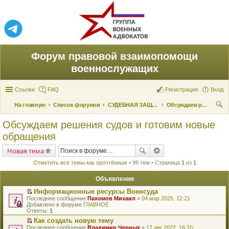
Форум правовой взаимопомощи
военнослужащих
Ссылки
FAQ
Регистрация
Вход
На главную
Список форумов
СУДЕБНАЯ ЗАЩИТА ПРАВ
Обсуждаем решения судов и готовим новые обращения
ои
Обсуждаем решения судов и готовим новые
ск
обращения
Новая тема
Отметить все темы как прочтённые
• 98 тем • Страница
1
из
1
Объявления
Информационные ресурсы Военсуда
П
Последнее сообщение
Пахомов Михаил
«
04 мар 2025, 12:21
е
Добавлено в форуме
ГЛАВНОЕ
р
Ответы:
1
е
Как создать новую тему
й
П
Последнее сообщение
т
Владимир Черных
«
17 авг 2022, 16:10