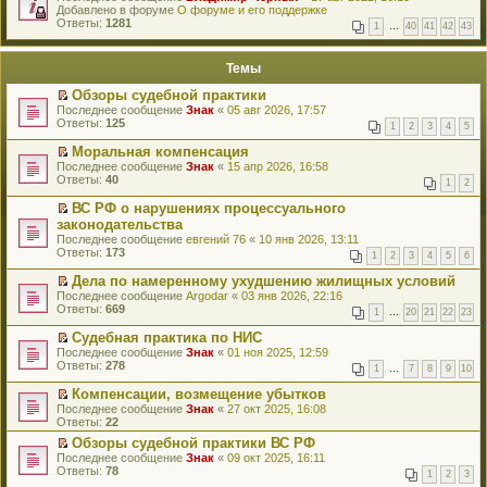
е
Добавлено в форуме
и
О форуме и его поддержке
р
Ответы:
к
1281
1
…
40
41
42
43
е
п
й
е
т
р
Темы
и
в
к
о
Обзоры судебной практики
п
м
П
Последнее сообщение
Знак
«
05 авг 2026, 17:57
е
у
е
Ответы:
125
р
н
1
2
3
4
5
р
в
е
е
о
Моральная компенсация
п
й
м
П
Последнее сообщение
р
Знак
«
15 апр 2026, 16:58
т
у
е
Ответы:
о
40
1
2
и
н
р
ч
к
е
е
и
ВС РФ о нарушениях процессуального
п
п
й
т
П
законодательства
е
р
т
а
е
р
Последнее сообщение
евгений 76
«
10 янв 2026, 13:11
о
и
н
р
в
Ответы:
173
ч
к
1
2
3
4
5
6
н
е
о
и
п
о
й
м
Дела по намеренному ухудшению жилищных условий
т
е
м
т
у
П
а
р
Последнее сообщение
Argodar
«
03 янв 2026, 22:16
у
и
н
е
н
в
Ответы:
669
с
к
1
…
20
21
22
23
е
р
н
о
о
п
п
е
о
м
о
Судебная практика по НИС
е
р
й
м
у
б
П
р
Последнее сообщение
Знак
«
01 ноя 2025, 12:59
о
т
у
н
щ
е
в
Ответы:
278
ч
1
…
7
8
9
10
и
с
е
е
р
о
и
к
о
п
н
е
м
Компенсации, возмещение убытков
т
п
о
р
и
й
у
П
а
Последнее сообщение
Знак
«
27 окт 2025, 16:08
е
б
о
ю
т
н
е
н
Ответы:
22
р
щ
ч
и
е
р
н
в
е
и
к
п
Обзоры судебной практики ВС РФ
е
о
о
н
т
п
р
П
Последнее сообщение
й
Знак
«
09 окт 2025, 16:11
м
м
и
а
е
о
е
Ответы:
т
78
у
у
1
2
3
ю
н
р
ч
р
и
с