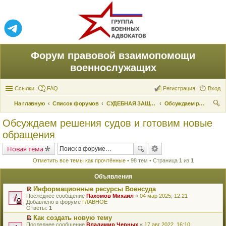
Форум правовой взаимопомощи
военнослужащих
Ссылки
FAQ
Регистрация
Вход
На главную
Список форумов
СУДЕБНАЯ ЗАЩИТА ПРАВ
Обсуждаем решения судов и готовим новые обращения
ои
Обсуждаем решения судов и готовим новые
ск
обращения
Новая тема
Отметить все темы как прочтённые
• 98 тем • Страница
1
из
1
Объявления
Информационные ресурсы Военсуда
П
Последнее сообщение
Пахомов Михаил
«
04 мар 2025, 12:21
е
Добавлено в форуме
ГЛАВНОЕ
р
Ответы:
1
е
Как создать новую тему
й
П
Последнее сообщение
т
Владимир Черных
«
17 авг 2022, 16:10