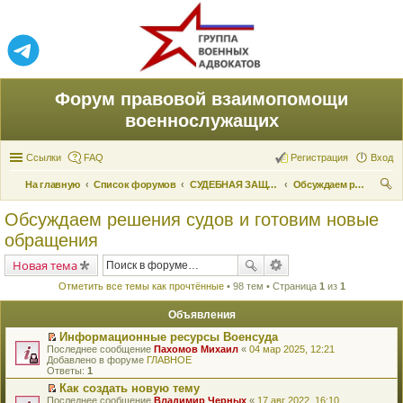
Форум правовой взаимопомощи
военнослужащих
Ссылки
FAQ
Регистрация
Вход
На главную
Список форумов
СУДЕБНАЯ ЗАЩИТА ПРАВ
Обсуждаем решения судов и готовим новые обращения
ои
Обсуждаем решения судов и готовим новые
ск
обращения
Новая тема
Отметить все темы как прочтённые
• 98 тем • Страница
1
из
1
Объявления
Информационные ресурсы Военсуда
П
Последнее сообщение
Пахомов Михаил
«
04 мар 2025, 12:21
е
Добавлено в форуме
ГЛАВНОЕ
р
Ответы:
1
е
Как создать новую тему
й
П
Последнее сообщение
т
Владимир Черных
«
17 авг 2022, 16:10