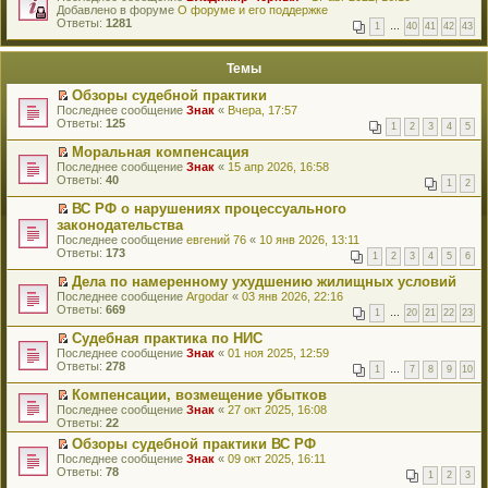
е
Добавлено в форуме
и
О форуме и его поддержке
р
Ответы:
к
1281
1
…
40
41
42
43
е
п
й
е
т
р
Темы
и
в
к
о
Обзоры судебной практики
п
м
П
Последнее сообщение
Знак
«
Вчера, 17:57
е
у
е
Ответы:
125
р
н
1
2
3
4
5
р
в
е
е
о
Моральная компенсация
п
й
м
П
Последнее сообщение
р
Знак
«
15 апр 2026, 16:58
т
у
е
Ответы:
о
40
1
2
и
н
р
ч
к
е
е
и
ВС РФ о нарушениях процессуального
п
п
й
т
П
законодательства
е
р
т
а
е
р
Последнее сообщение
евгений 76
«
10 янв 2026, 13:11
о
и
н
р
в
Ответы:
173
ч
к
1
2
3
4
5
6
н
е
о
и
п
о
й
м
Дела по намеренному ухудшению жилищных условий
т
е
м
т
у
П
а
р
Последнее сообщение
Argodar
«
03 янв 2026, 22:16
у
и
н
е
н
в
Ответы:
669
с
к
1
…
20
21
22
23
е
р
н
о
о
п
п
е
о
м
о
Судебная практика по НИС
е
р
й
м
у
б
П
р
Последнее сообщение
Знак
«
01 ноя 2025, 12:59
о
т
у
н
щ
е
в
Ответы:
278
ч
1
…
7
8
9
10
и
с
е
е
р
о
и
к
о
п
н
е
м
Компенсации, возмещение убытков
т
п
о
р
и
й
у
П
а
Последнее сообщение
Знак
«
27 окт 2025, 16:08
е
б
о
ю
т
н
е
н
Ответы:
22
р
щ
ч
и
е
р
н
в
е
и
к
п
Обзоры судебной практики ВС РФ
е
о
о
н
т
п
р
П
Последнее сообщение
й
Знак
«
09 окт 2025, 16:11
м
м
и
а
е
о
е
Ответы:
т
78
у
у
1
2
3
ю
н
р
ч
р
и
с