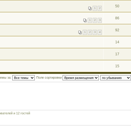
50
1
2
86
1
2
3
92
1
2
3
4
14
17
15
темы за:
Поле сортировки
вателей и 12 гостей