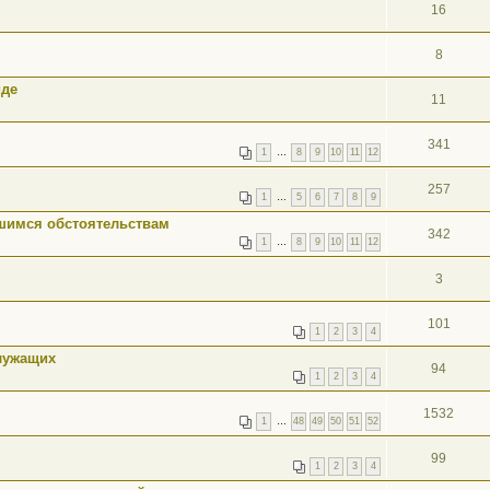
16
8
иде
11
341
1
…
8
9
10
11
12
257
1
…
5
6
7
8
9
шимся обстоятельствам
342
1
…
8
9
10
11
12
3
101
1
2
3
4
лужащих
94
1
2
3
4
1532
1
…
48
49
50
51
52
99
1
2
3
4