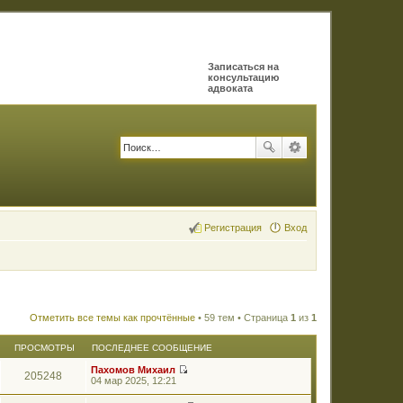
Записаться на
консультацию
адвоката
Регистрация
Вход
Отметить все темы как прочтённые
• 59 тем • Страница
1
из
1
ПРОСМОТРЫ
ПОСЛЕДНЕЕ СООБЩЕНИЕ
Пахомов Михаил
205248
П
04 мар 2025, 12:21
е
р