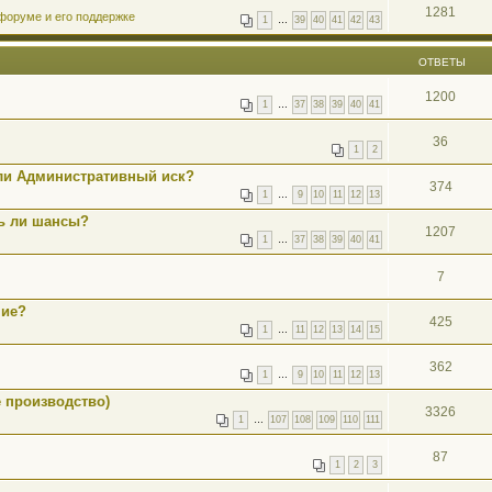
1281
форуме и его поддержке
1
…
39
40
41
42
43
ОТВЕТЫ
1200
1
…
37
38
39
40
41
36
1
2
ли Административный иск?
374
1
…
9
10
11
12
13
ть ли шансы?
1207
1
…
37
38
39
40
41
7
ние?
425
1
…
11
12
13
14
15
362
1
…
9
10
11
12
13
 производство)
3326
1
…
107
108
109
110
111
87
1
2
3