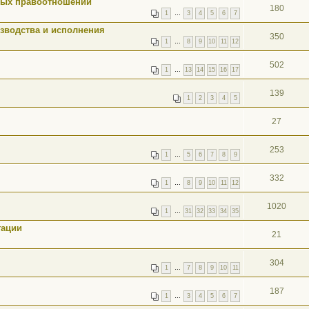
ных правоотношений
180
1
…
3
4
5
6
7
зводства и исполнения
350
1
…
8
9
10
11
12
502
1
…
13
14
15
16
17
139
1
2
3
4
5
27
253
1
…
5
6
7
8
9
332
1
…
8
9
10
11
12
1020
1
…
31
32
33
34
35
тации
21
304
1
…
7
8
9
10
11
187
1
…
3
4
5
6
7