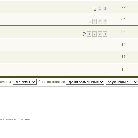
50
1
2
86
1
2
3
92
1
2
3
4
14
17
15
темы за:
Поле сортировки
вателей и 7 гостей