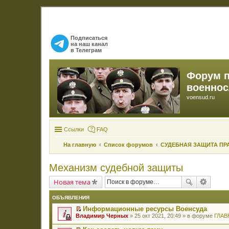
Подписаться
на наш канал
в Телеграм
Форум 
военно
voensud.ru
Ссылки
FAQ
На главную
Список форумов
СУДЕБНАЯ ЗАЩИТА ПР
Механизм судебной защиты
Новая тема
ОБЪЯВЛЕНИЯ
Информационные ресурсы Военсуда
П
Владимир Черных
» 25 окт 2021, 20:49 » в форуме
ГЛАВ
е
р