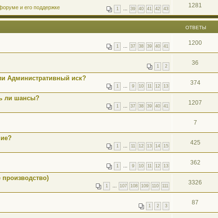
1281
форуме и его поддержке
1
…
39
40
41
42
43
ОТВЕТЫ
1200
1
…
37
38
39
40
41
36
1
2
ли Административный иск?
374
1
…
9
10
11
12
13
ть ли шансы?
1207
1
…
37
38
39
40
41
7
ние?
425
1
…
11
12
13
14
15
362
1
…
9
10
11
12
13
 производство)
3326
1
…
107
108
109
110
111
87
1
2
3