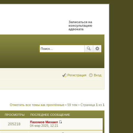
Записаться на
консультацию
адвоката
Регистрация
Вход
Отметить все темы как прочтённые
• 59 тем • Страница
1
из
1
ПРОСМОТРЫ
ПОСЛЕДНЕЕ СООБЩЕНИЕ
Пахомов Михаил
205218
П
04 мар 2025, 12:21
е
р