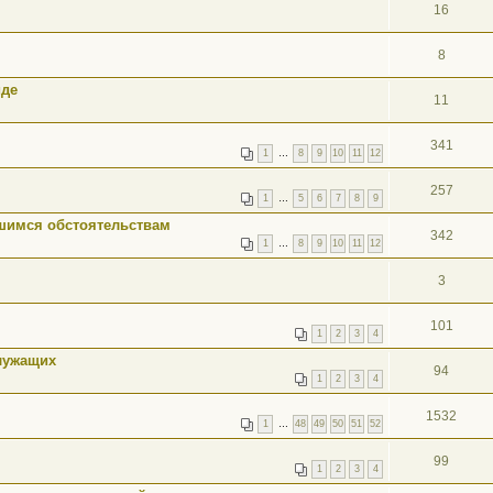
16
8
иде
11
341
1
…
8
9
10
11
12
257
1
…
5
6
7
8
9
шимся обстоятельствам
342
1
…
8
9
10
11
12
3
101
1
2
3
4
лужащих
94
1
2
3
4
1532
1
…
48
49
50
51
52
99
1
2
3
4