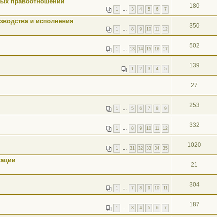
ных правоотношений
180
1
…
3
4
5
6
7
зводства и исполнения
350
1
…
8
9
10
11
12
502
1
…
13
14
15
16
17
139
1
2
3
4
5
27
253
1
…
5
6
7
8
9
332
1
…
8
9
10
11
12
1020
1
…
31
32
33
34
35
тации
21
304
1
…
7
8
9
10
11
187
1
…
3
4
5
6
7