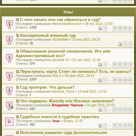
1
…
40
41
42
43
е
п
й
е
т
р
Темы
и
в
к
о
С чего начать или как обратиться в суд?
п
м
П
Последнее сообщение
AlexeyVladimirovich
«
08 окт 2023, 23:50
е
у
е
Ответы:
1200
р
н
1
…
38
39
40
41
р
в
е
е
о
Кассационный военный суд
п
й
м
П
Последнее сообщение
р
VESKAIMA
«
22 янв 2023, 09:29
т
у
е
Ответы:
о
36
1
2
и
н
р
ч
к
е
е
и
Обжалование решений начальников. Иск или
п
п
й
т
П
Административный иск?
е
р
т
а
е
р
Последнее сообщение
евгений 76
«
25 сен 2022, 21:46
о
и
н
р
в
Ответы:
374
ч
к
1
…
10
11
12
13
н
е
о
и
п
о
й
м
Переступить черту. Стоит ли начинать? Есть ли шансы?
т
е
м
т
у
П
а
р
Последнее сообщение
And_k
«
05 фев 2022, 10:41
у
и
н
е
н
в
Ответы:
1207
с
к
1
…
38
39
40
41
е
р
н
о
о
п
п
е
о
м
о
Суд проигран. Что дальше?
е
р
й
м
у
б
П
р
Последнее сообщение
Advokat_Yurist
«
12 май 2021, 13:42
о
т
у
н
щ
е
в
Ответы:
7
ч
и
с
е
е
р
о
и
к
о
п
Что подавать: Жалобу или Исковое заявление?
н
е
м
т
п
о
р
П
Последнее сообщение
и
й
Владимир Черных
«
04 дек 2015, 07:53
у
а
е
б
о
е
Ответы:
ю
т
425
н
1
…
12
13
14
15
н
р
щ
ч
р
и
е
н
в
е
и
е
к
п
Судебные новости и судебная практика
о
о
н
т
й
п
р
П
Последнее сообщение
Знак
«
Вчера, 17:42
м
м
и
а
т
е
о
е
Ответы:
362
у
у
1
…
10
11
12
13
ю
н
и
р
ч
р
с
н
н
к
в
и
е
о
Исполнение решения суда (исполнительное
е
о
п
о
т
й
о
П