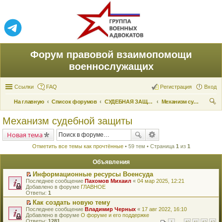
Форум правовой взаимопомощи
военнослужащих
Ссылки
FAQ
Регистрация
Вход
На главную
Список форумов
СУДЕБНАЯ ЗАЩИТА ПРАВ
Механизм судебной защиты
ои
Механизм судебной защиты
ск
Новая тема
Отметить все темы как прочтённые
• 59 тем • Страница
1
из
1
Объявления
Информационные ресурсы Военсуда
П
Последнее сообщение
Пахомов Михаил
«
04 мар 2025, 12:21
е
Добавлено в форуме
ГЛАВНОЕ
р
Ответы:
1
е
Как создать новую тему
й
П
Последнее сообщение
т
Владимир Черных
«
17 авг 2022, 16:10
е
Добавлено в форуме
и
О форуме и его поддержке
р
Ответы:
к
1281