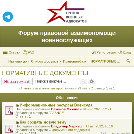
Форум правовой взаимопомощи
военнослужащих
Ссылки
FAQ
Регистрация
Вход
На главную
Список форумов
Правовая база
НОРМАТИВНЫЕ ДОКУМЕНТЫ
ои
НОРМАТИВНЫЕ ДОКУМЕНТЫ
ск
Новая тема
Отметить все темы как прочтённые
• 29 тем • Страница
1
из
1
Объявления
Информационные ресурсы Военсуда
П
Последнее сообщение
Пахомов Михаил
«
04 мар 2025, 12:21
е
Добавлено в форуме
ГЛАВНОЕ
р
Ответы:
1
е
Как создать новую тему
й
П
Последнее сообщение
т
Владимир Черных
«
17 авг 2022, 16:10
е
Добавлено в форуме
и
О форуме и его поддержке
р
Ответы:
к
1281