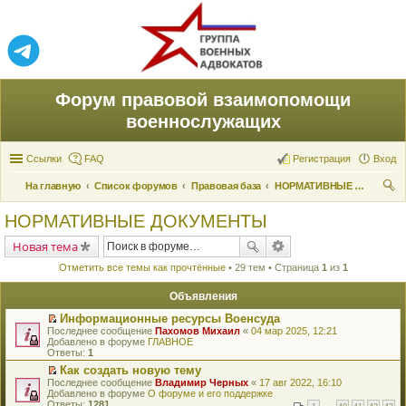
Форум правовой взаимопомощи
военнослужащих
Ссылки
FAQ
Регистрация
Вход
На главную
Список форумов
Правовая база
НОРМАТИВНЫЕ ДОКУМЕНТЫ
ои
НОРМАТИВНЫЕ ДОКУМЕНТЫ
ск
Новая тема
Отметить все темы как прочтённые
• 29 тем • Страница
1
из
1
Объявления
Информационные ресурсы Военсуда
П
Последнее сообщение
Пахомов Михаил
«
04 мар 2025, 12:21
е
Добавлено в форуме
ГЛАВНОЕ
р
Ответы:
1
е
Как создать новую тему
й
П
Последнее сообщение
т
Владимир Черных
«
17 авг 2022, 16:10
е
Добавлено в форуме
и
О форуме и его поддержке
р
Ответы:
к
1281