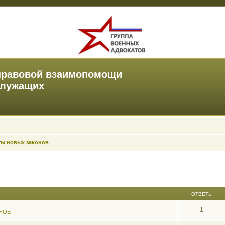
правовой взаимопомощи
служащих
ты новых законов
ОТВЕТЫ
1
НОЕ