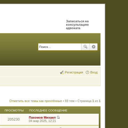
Записаться на
консультацию
адвоката
Регистрация
Вход
Отметить все темы как прочтённые
• 69 тем • Страница
1
из
1
ПРОСМОТРЫ
ПОСЛЕДНЕЕ СООБЩЕНИЕ
Пахомов Михаил
205230
П
04 мар 2025, 12:21
е
р