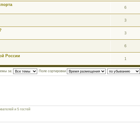
спорта
6
3
?
3
6
ой России
1
темы за:
Поле сортировки
вателей и 5 гостей