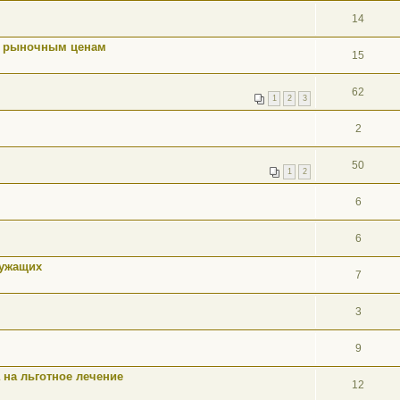
14
о рыночным ценам
15
62
1
2
3
2
50
1
2
6
6
лужащих
7
3
9
на льготное лечение
12