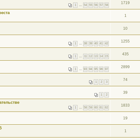
1719
1
…
54
55
56
57
58
реста
1
10
1255
1
…
38
39
40
41
42
435
1
…
11
12
13
14
15
2899
1
…
93
94
95
96
97
74
1
2
3
39
1
2
ательстве
1833
1
…
58
59
60
61
62
19
5
1