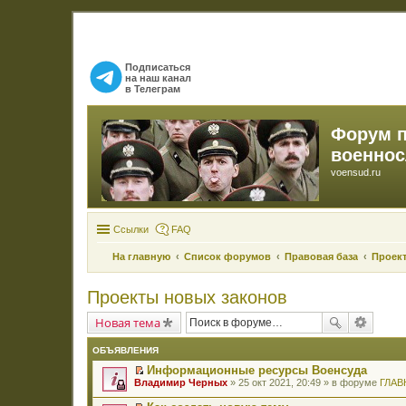
Подписаться
на наш канал
в Телеграм
Форум 
военно
voensud.ru
Ссылки
FAQ
На главную
Список форумов
Правовая база
Проек
Проекты новых законов
Новая тема
ОБЪЯВЛЕНИЯ
Информационные ресурсы Военсуда
П
Владимир Черных
» 25 окт 2021, 20:49 » в форуме
ГЛАВ
е
р