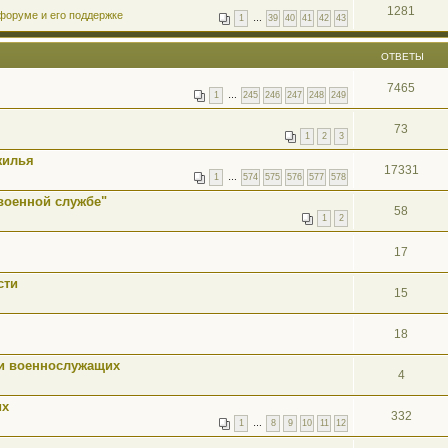
1281
форуме и его поддержке
1
…
39
40
41
42
43
ОТВЕТЫ
7465
1
…
245
246
247
248
249
73
1
2
3
жилья
17331
1
…
574
575
576
577
578
военной службе"
58
1
2
17
сти
15
18
ти военнослужащих
4
их
332
1
…
8
9
10
11
12