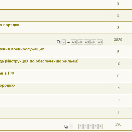
8
5
о порядка
3
3829
1
…
124
125
126
127
128
жения военнослужащих
5
ода (Инструкция по обеспечению жильем)
10
ан в РФ
0
городках
19
12
1
190
1
…
3
4
5
6
7