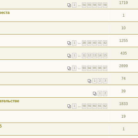
1719
1
…
54
55
56
57
58
реста
1
10
1255
1
…
38
39
40
41
42
435
1
…
11
12
13
14
15
2899
1
…
93
94
95
96
97
74
1
2
3
39
1
2
ательстве
1833
1
…
58
59
60
61
62
19
5
1