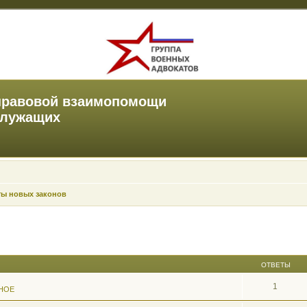
правовой взаимопомощи
служащих
ты новых законов
ОТВЕТЫ
1
НОЕ