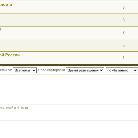
спорта
6
3
?
3
6
ой России
1
темы за:
Поле сортировки
вателей и 4 гостя