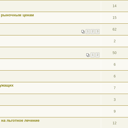
14
о рыночным ценам
15
62
1
2
3
2
50
1
2
6
6
лужащих
7
3
9
на льготное лечение
12