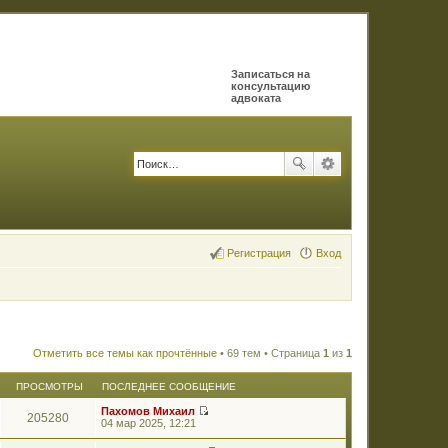
Записаться на
консультацию
адвоката
Регистрация
Вход
Отметить все темы как прочтённые
• 69 тем • Страница
1
из
1
ПРОСМОТРЫ
ПОСЛЕДНЕЕ СООБЩЕНИЕ
Пахомов Михаил
205280
П
04 мар 2025, 12:21
е
р