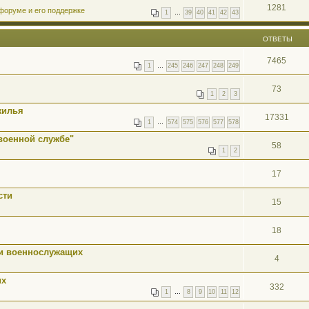
1281
форуме и его поддержке
1
…
39
40
41
42
43
ОТВЕТЫ
7465
1
…
245
246
247
248
249
73
1
2
3
жилья
17331
1
…
574
575
576
577
578
военной службе"
58
1
2
17
сти
15
18
ти военнослужащих
4
их
332
1
…
8
9
10
11
12