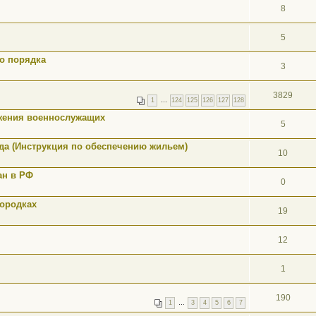
8
5
о порядка
3
3829
1
…
124
125
126
127
128
жения военнослужащих
5
ода (Инструкция по обеспечению жильем)
10
ан в РФ
0
городках
19
12
1
190
1
…
3
4
5
6
7