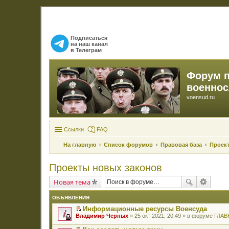
Подписаться
на наш канал
в Телеграм
Форум 
военно
voensud.ru
Ссылки
FAQ
На главную
Список форумов
Правовая база
Проек
Проекты новых законов
Новая тема
ОБЪЯВЛЕНИЯ
Информационные ресурсы Военсуда
П
Владимир Черных
» 25 окт 2021, 20:49 » в форуме
ГЛАВ
е
р