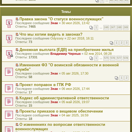
1
…
40
41
42
43
е
п
й
е
т
р
Темы
и
в
к
о
Правка закона "О статусе военнослужащих"
п
м
П
Последнее сообщение
Знак
«
30 июл 2026, 13:42
е
у
е
Ответы:
7465
р
н
1
…
246
247
248
249
р
в
е
е
о
Что мы хотим видеть в законах?
п
й
м
П
Последнее сообщение
р
Odyssey
«
22 окт 2018, 16:11
т
у
е
Ответы:
о
73
1
2
3
и
н
р
ч
к
е
е
и
Денежная выплата (ЕДВ) на приобретение жилья
п
п
й
т
П
Последнее сообщение
Владимир Черных
«
02 янв 2014, 08:28
е
р
т
а
е
Ответы:
17331
р
1
…
575
576
577
578
о
и
н
р
в
ч
к
н
е
о
Изменения ФЗ "О воинской обязанности и военной
и
п
о
й
м
П
службе"
т
е
м
т
у
е
а
р
Последнее сообщение
Знак
«
05 авг 2026, 17:30
у
и
н
р
н
в
Ответы:
58
с
к
1
2
е
е
н
о
о
п
п
й
о
м
о
Проект поправок в ГПК РФ
е
р
т
м
у
б
П
р
Последнее сообщение
Знак
«
06 июл 2026, 17:44
о
и
у
н
щ
е
в
Ответы:
17
ч
к
с
е
е
р
о
и
п
о
п
Кодекс об административной ответственности
н
е
м
т
е
о
р
П
Последнее сообщение
и
й
Знак
«
05 май 2026, 19:07
у
а
р
б
о
е
Ответы:
ю
т
15
н
н
в
щ
ч
р
и
е
н
о
Проекты приказов о вещевом обеспечении
е
и
е
к
п
о
м
П
Последнее сообщение
н
т
й
Знак
«
04 авг 2025, 16:59
п
р
м
у
е
Ответы:
и
а
т
18
е
о
у
н
р
ю
н
и
р
ч
О изменениях по вопросам ответственности
с
е
е
н
к
в
и
П
о
п
военнослужащих
й
о
п
о
т
е
о
р