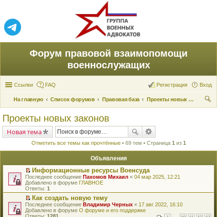
Форум правовой взаимопомощи
военнослужащих
Ссылки
FAQ
Регистрация
Вход
На главную
Список форумов
Правовая база
Проекты новых законов
ои
Проекты новых законов
ск
Новая тема
Отметить все темы как прочтённые
• 69 тем • Страница
1
из
1
Объявления
Информационные ресурсы Военсуда
П
Последнее сообщение
Пахомов Михаил
«
04 мар 2025, 12:21
е
Добавлено в форуме
ГЛАВНОЕ
р
Ответы:
1
е
Как создать новую тему
й
П
Последнее сообщение
т
Владимир Черных
«
17 авг 2022, 16:10
е
Добавлено в форуме
и
О форуме и его поддержке
р
Ответы:
к
1281