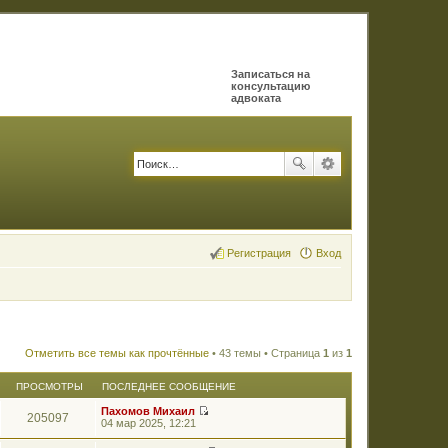
Записаться на
консультацию
адвоката
Регистрация
Вход
Отметить все темы как прочтённые
• 43 темы • Страница
1
из
1
ПРОСМОТРЫ
ПОСЛЕДНЕЕ СООБЩЕНИЕ
Пахомов Михаил
205097
П
04 мар 2025, 12:21
е
р