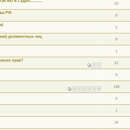
МО в СУДАХ...........
20
тва РФ
0
а)
2
вия) должностных лиц
8
1
своих прав?
31
1
2
6
168
1
2
3
4
5
6
6
1
24