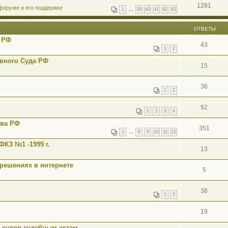
1281
форуме и его поддержке
1
…
39
40
41
42
43
ОТВЕТЫ
 РФ
43
1
2
вного Суда РФ
15
36
1
2
92
1
2
3
4
тва РФ
351
1
…
8
9
10
11
12
КЗ №1 -1999 г.
13
 решениях в интернете
5
38
1
2
19
 судов,судебным актам