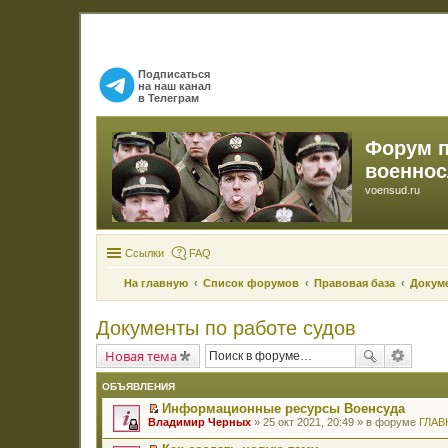
Подписаться
на наш канал
в Телеграм
Форум 
военно
voensud.ru
Ссылки
FAQ
На главную
Список форумов
Правовая база
Докуме
Документы по работе судов
Новая тема
ОБЪЯВЛЕНИЯ
Информационные ресурсы Военсуда
П
Владимир Черных
» 25 окт 2021, 20:49 » в форуме
ГЛАВ
е
р