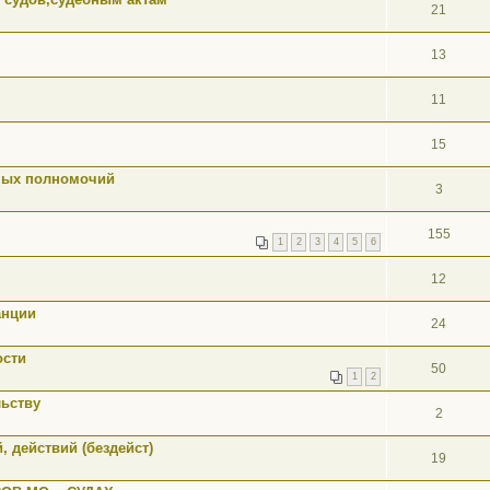
21
13
11
15
ных полномочий
3
155
1
2
3
4
5
6
12
анции
24
ости
50
1
2
льству
2
 действий (бездейст)
19