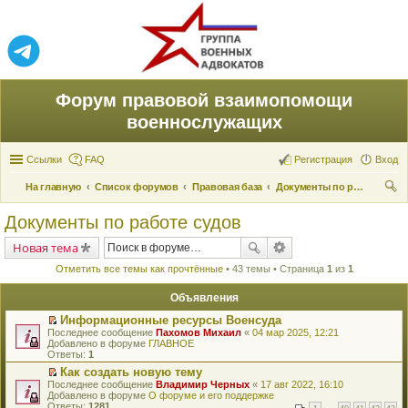
Форум правовой взаимопомощи
военнослужащих
Ссылки
FAQ
Регистрация
Вход
На главную
Список форумов
Правовая база
Документы по работе судов
ои
Документы по работе судов
ск
Новая тема
Отметить все темы как прочтённые
• 43 темы • Страница
1
из
1
Объявления
Информационные ресурсы Военсуда
П
Последнее сообщение
Пахомов Михаил
«
04 мар 2025, 12:21
е
Добавлено в форуме
ГЛАВНОЕ
р
Ответы:
1
е
Как создать новую тему
й
П
Последнее сообщение
т
Владимир Черных
«
17 авг 2022, 16:10
е
Добавлено в форуме
и
О форуме и его поддержке
р
Ответы:
к
1281