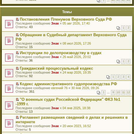
1
…
40
41
42
43
е
п
й
е
т
р
Темы
и
в
к
о
Постановления Пленумов Верховного Суда РФ
п
м
П
Последнее сообщение
Знак
«
05 авг 2026, 17:40
е
у
е
Ответы:
43
р
н
1
2
р
в
е
е
о
Обращение в Судебный департамент Верховного Суда
п
й
м
П
РФ
р
т
у
е
о
Последнее сообщение
Знак
«
08 июл 2026, 17:26
и
н
р
ч
Ответы:
15
к
е
е
и
п
п
й
Инструкции по делопроизводству в судах
т
е
р
т
П
Последнее сообщение
а
Знак
«
26 май 2026, 20:02
р
о
и
е
Ответы:
н
36
1
2
в
ч
к
р
н
о
и
п
е
о
Гражданский процессуальный кодекс
м
т
е
й
м
П
Последнее сообщение
Знак
«
24 мар 2026, 19:35
у
а
р
т
у
е
Ответы:
92
н
1
2
3
4
н
в
и
с
р
е
н
о
к
о
е
п
Кодекс административного судопроизводства РФ
о
м
п
о
й
р
П
Последнее сообщение
евгений 76
«
30 янв 2026, 09:26
м
у
е
б
т
о
е
Ответы:
351
у
н
р
щ
1
…
9
10
11
12
и
ч
р
с
е
в
е
к
и
е
о
п
о
"О военных судах Российской Федерации" ФКЗ №1
н
п
т
й
о
р
м
П
-1999 г.
и
е
а
т
б
о
у
е
ю
р
Последнее сообщение
Знак
«
04 янв 2025, 18:38
н
и
щ
ч
н
р
в
Ответы:
13
н
к
е
и
е
е
о
о
п
н
т
п
й
Регламент размещения сведений о делах и решениях в
м
м
е
и
а
р
т
П
интернете
у
у
р
ю
н
о
и
е
н
Последнее сообщение
Знак
«
20 июн 2023, 16:52
с
в
н
ч
к
р
е
Ответы:
5
о
о
о
и
п
е
п
о
м