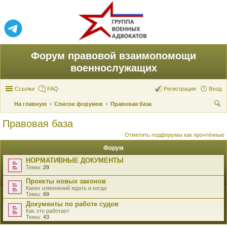
Форум правовой взаимопомощи
военнослужащих
Ссылки
FAQ
Регистрация
Вход
На главную
Список форумов
Правовая база
ои
Правовая база
ск
Отметить подфорумы как прочтённые
Форум
НОРМАТИВНЫЕ ДОКУМЕНТЫ
Темы:
29
Проекты новых законов
Каких изменений ждать и когда
Темы:
69
Документы по работе судов
Как это работает
Темы:
43