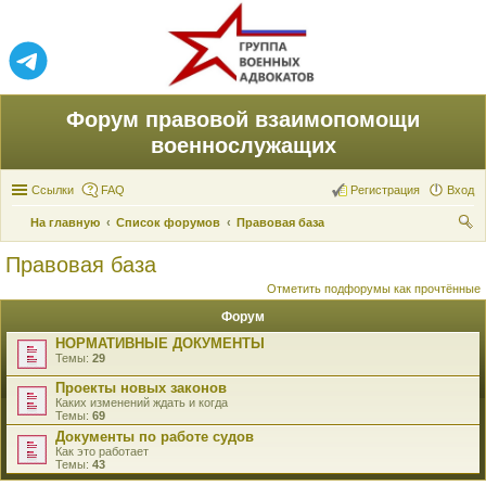
Форум правовой взаимопомощи
военнослужащих
Ссылки
FAQ
Регистрация
Вход
На главную
Список форумов
Правовая база
ои
Правовая база
ск
Отметить подфорумы как прочтённые
Форум
НОРМАТИВНЫЕ ДОКУМЕНТЫ
Темы:
29
Проекты новых законов
Каких изменений ждать и когда
Темы:
69
Документы по работе судов
Как это работает
Темы:
43