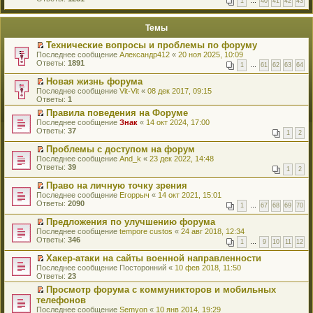
1
…
40
41
42
43
е
п
й
е
т
р
Темы
и
в
к
о
Технические вопросы и проблемы по форуму
п
м
П
Последнее сообщение
Александр412
«
20 ноя 2025, 10:09
е
у
е
Ответы:
1891
р
н
1
…
61
62
63
64
р
в
е
е
о
Новая жизнь форума
п
й
м
П
Последнее сообщение
р
Vit-Vit
«
08 дек 2017, 09:15
т
у
е
Ответы:
о
1
и
н
р
ч
к
Правила поведения на Форуме
е
е
и
п
П
Последнее сообщение
п
й
Знак
«
14 окт 2024, 17:00
т
е
е
Ответы:
р
т
37
а
1
2
р
р
о
и
н
в
е
ч
к
Проблемы с доступом на форум
н
о
й
и
п
П
о
Последнее сообщение
And_k
«
23 дек 2022, 14:48
м
т
т
е
е
м
Ответы:
39
у
1
2
и
а
р
р
у
н
к
н
в
е
с
Право на личную точку зрения
е
п
н
о
й
о
П
Последнее сообщение
п
Егоррыч
«
14 окт 2021, 15:01
е
о
м
т
о
е
Ответы:
р
2090
р
м
у
1
…
67
68
69
70
и
б
р
о
в
у
н
к
щ
е
ч
о
Предложения по улучшению форума
с
е
п
е
й
и
м
П
Последнее сообщение
о
п
tempore custos
«
24 авг 2018, 12:34
е
н
т
т
у
е
Ответы:
о
р
346
р
и
1
…
9
10
11
12
и
а
н
р
б
о
в
ю
к
н
е
е
щ
ч
о
Хакер-атаки на сайты военной направленности
п
н
п
й
е
и
м
П
Последнее сообщение
Посторонний
«
10 фев 2018, 11:50
е
о
р
т
н
т
у
е
Ответы:
23
р
м
о
и
и
а
н
р
в
у
ч
к
Просмотр форума с коммуникторов и мобильных
ю
н
е
е
о
с
и
п
П
н
телефонов
п
й
м
о
т
е
е
о
р
т
Последнее сообщение
Semyon
«
10 янв 2014, 19:29
у
о