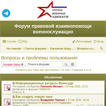
Форум правовой взаимопомощи
военнослужащих
Ссылки
FAQ
Регистрация
Вход
На главную
Список форумов
Улучшение форума
Вопросы и проблемы пользования
ои
Вопросы и проблемы пользования
ск
Новая тема
Отметить все темы как прочтённые
• 13 тем • Страница
1
из
1
Объявления
Информационные ресурсы Военсуда
П
Последнее сообщение
Пахомов Михаил
«
04 мар 2025, 12:21
е
Добавлено в форуме
ГЛАВНОЕ
р
Ответы:
1
е
Как создать новую тему
й
П
Последнее сообщение
т
Владимир Черных
«
17 авг 2022, 16:10
е
Добавлено в форуме
и
О форуме и его поддержке
р
Ответы:
к
1281