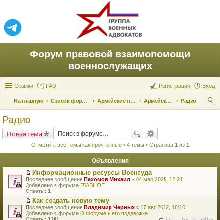
Форум правовой взаимопомощи
военнослужащих
Ссылки
FAQ
Регистрация
Вход
На главную
Список форумов
Армейские новости
Армейские новости
Радио
ои
Радио
ск
Новая тема
Отметить все темы как прочтённые
• 4 темы • Страница
1
из
1
Объявления
Информационные ресурсы Военсуда
П
Последнее сообщение
Пахомов Михаил
«
04 мар 2025, 12:21
е
Добавлено в форуме
ГЛАВНОЕ
р
Ответы:
1
е
Как создать новую тему
й
П
Последнее сообщение
т
Владимир Черных
«
17 авг 2022, 16:10
е
Добавлено в форуме
и
О форуме и его поддержке
р
Ответы:
к
1281