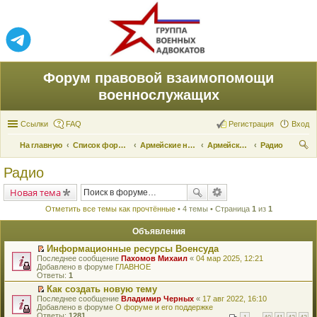
Форум правовой взаимопомощи
военнослужащих
Ссылки
FAQ
Регистрация
Вход
На главную
Список форумов
Армейские новости
Армейские новости
Радио
ои
Радио
ск
Новая тема
Отметить все темы как прочтённые
• 4 темы • Страница
1
из
1
Объявления
Информационные ресурсы Военсуда
П
Последнее сообщение
Пахомов Михаил
«
04 мар 2025, 12:21
е
Добавлено в форуме
ГЛАВНОЕ
р
Ответы:
1
е
Как создать новую тему
й
П
Последнее сообщение
т
Владимир Черных
«
17 авг 2022, 16:10
е
Добавлено в форуме
и
О форуме и его поддержке
р
Ответы:
к
1281