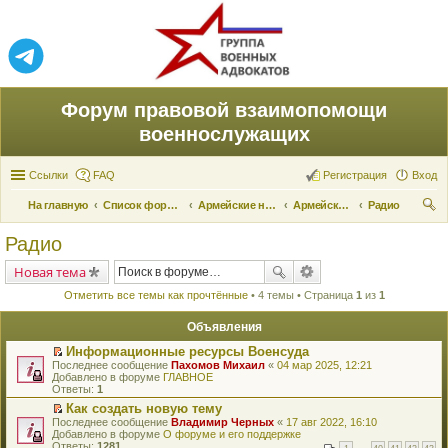
Форум правовой взаимопомощи
военнослужащих
Ссылки
FAQ
Регистрация
Вход
На главную
Список форумов
Армейские новости
Армейские новости
Радио
ои
Радио
ск
Новая тема
Отметить все темы как прочтённые
• 4 темы • Страница
1
из
1
Объявления
Информационные ресурсы Военсуда
П
Последнее сообщение
Пахомов Михаил
«
04 мар 2025, 12:21
е
Добавлено в форуме
ГЛАВНОЕ
р
Ответы:
1
е
Как создать новую тему
й
П
Последнее сообщение
т
Владимир Черных
«
17 авг 2022, 16:10
е
Добавлено в форуме
и
О форуме и его поддержке
р
Ответы:
к
1281